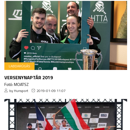
LABDARÚGÁS
VERSENYNAPTÁR 2019
Fotó: MOATSZ
by Hunsport
2019-01-09 11:07