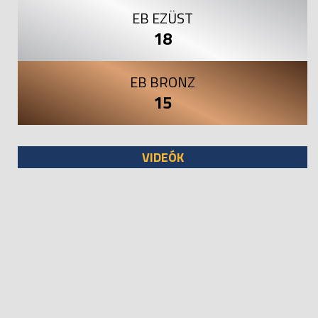
EB EZÜST
18
EB BRONZ
15
VIDEÓK