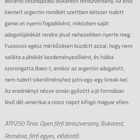
dolláros összdíjazású bukaresti teniszvetseny. Az első
kiemelt argentin mindkét szettben kétszer tudott
game-et nyerni fogadóként, miközben saját
adogatójátékát rendre jóval nehezebben nyerte meg.
Fucsovics egész mérkőzésen küzdött azzal, hogy nem
találta a játékát kezdeményezőként, és hiába
szorongatta Baez-t, amikor az argentin adogatott,
nem tudott sikerélményhez jutni egy-egy break-kel.
Az eredményt nézve simán győzött a jó formában
lévő dél-amerikai a rossz napot kifogó magyar ellen.
ATP250 Tiriac Open férfi teniszverseny, Bukarest,
Románia, férfi egyes, elődöntő: