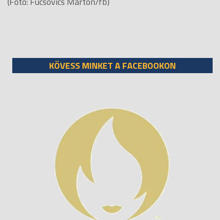
(Fotó: Fucsovics Márton/fb)
KÖVESS MINKET A FACEBOOKON