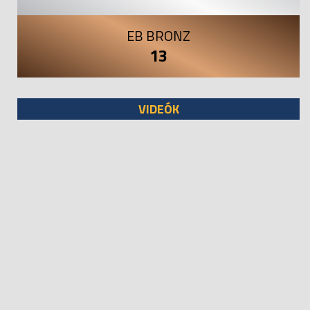
EB BRONZ
13
VIDEÓK