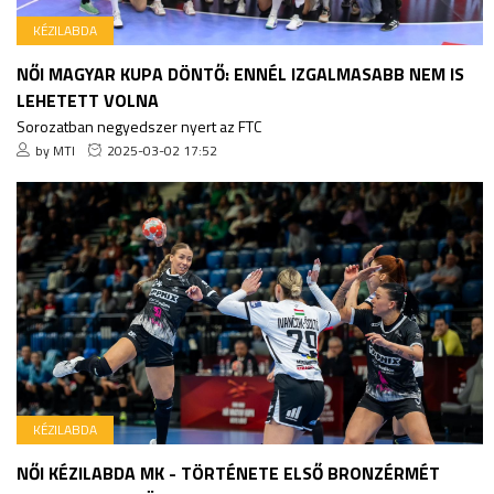
KÉZILABDA
NŐI MAGYAR KUPA DÖNTŐ: ENNÉL IZGALMASABB NEM IS
LEHETETT VOLNA
Sorozatban negyedszer nyert az FTC
by MTI
2025-03-02 17:52
KÉZILABDA
NŐI KÉZILABDA MK - TÖRTÉNETE ELSŐ BRONZÉRMÉT