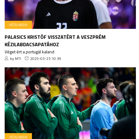
KÉZILABDA
PALASICS KRISTÓF VISSZATÉRT A VESZPRÉM
KÉZILABDACSAPATÁHOZ
Véget ért a portugál kaland
by MTI
2025-03-23 10:39
KÉZILABDA