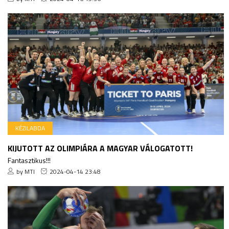
KÉZILABDA
KIJUTOTT AZ OLIMPIÁRA A MAGYAR VÁLOGATOTT!
Fantasztikus!!!
by MTI
2024-04-14 23:48