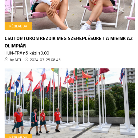
KÉZILABDA
CSÜTÖRTÖKÖN KEZDIK MEG SZEREPLÉSÜKET A MIEINK AZ
OLIMPIÁN
HUN-FRA női kézi 19:00
by MTI
2024-07-25 08:43
KÉZILABDA