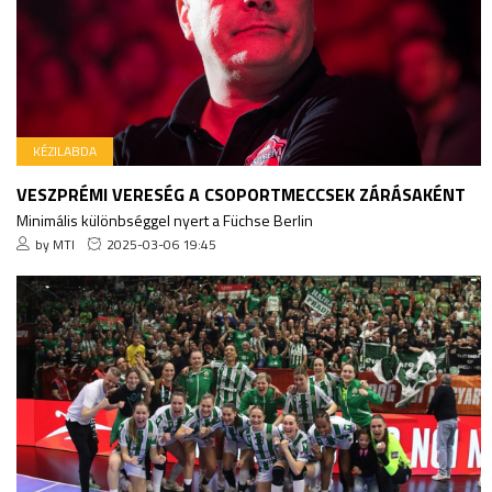
KÉZILABDA
VESZPRÉMI VERESÉG A CSOPORTMECCSEK ZÁRÁSAKÉNT
Minimális különbséggel nyert a Füchse Berlin
by MTI
2025-03-06 19:45