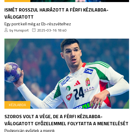
ISMÉT ROSSZUL HAJRÁZOTT A FÉRFI KÉZILABDA-
VÁLOGATOTT
Egy pont kell még az Eb-részvételhez
by Hunsport
2025-03-16 18:40
KÉZILABDA
SZOROS VOLT A VÉGE, DE A FÉRFI KÉZILABDA-
VÁLOGATOTT GYŐZELEMMEL FOLYTATTA A MENETELÉSÉT
Podgoricán győztek a mieink