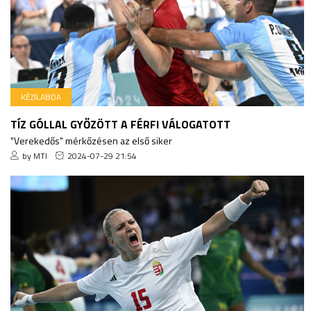
KÉZILABDA
TÍZ GÓLLAL GYŐZÖTT A FÉRFI VÁLOGATOTT
"Verekedős" mérkőzésen az első siker
by MTI
2024-07-29 21:54