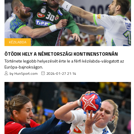
KÉZILABDA
ÖTÖDIK HELY A NÉMETORSZÁGI KONTINENSTORNÁN
Története legjobb helyezését érte le a férfi kézilabda-válogatott az
Európa-bajnokságon.
by HunSport.com
2024-01-27 21:14