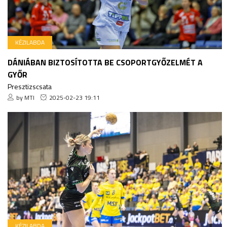
KÉZILABDA
DÁNIÁBAN BIZTOSÍTOTTA BE CSOPORTGYŐZELMÉT A
GYŐR
Presztizscsata
by MTI
2025-02-23 19:11
KÉZILABDA