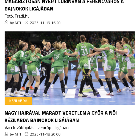
MAGABIZTOSAN NYERT LUBINBAN A FERENCVÁROS A
BAJNOKOK LIGÁJÁBAN
Fotó: Fradi.hu
by MTI
2023-11-19 16:20
KÉZILABDA
NAGY HAJRÁVAL MARADT VERETLEN A GYŐR A NŐI
KÉZILABDA BAJNOKOK LIGÁJÁBAN
Váci továbbjutás az Európa-ligában
by MTI
2023-11-18 20:00