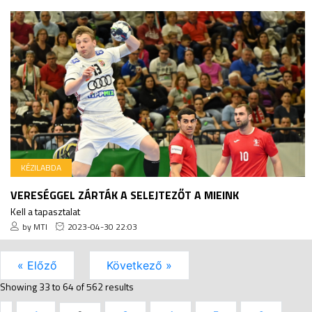
KÉZILABDA
VERESÉGGEL ZÁRTÁK A SELEJTEZŐT A MIEINK
Kell a tapasztalat
by MTI
2023-04-30 22:03
« Előző
Következő »
Showing
33
to
64
of
562
results