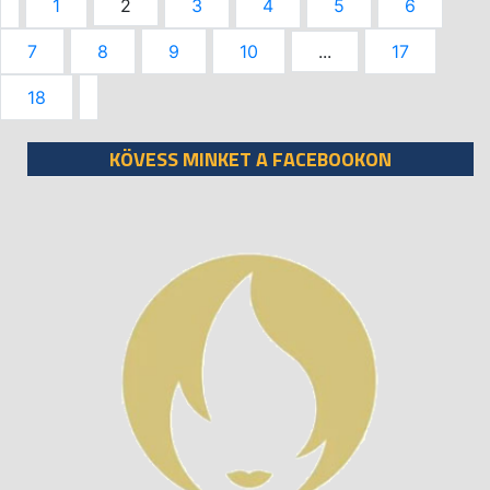
1
2
3
4
5
6
7
8
9
10
...
17
18
KÖVESS MINKET A FACEBOOKON