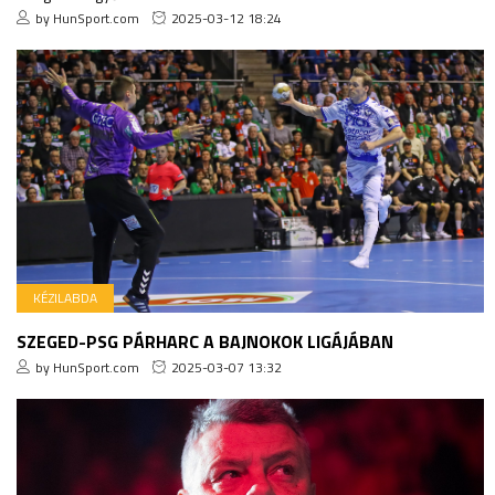
by HunSport.com
2025-03-12 18:24
KÉZILABDA
SZEGED-PSG PÁRHARC A BAJNOKOK LIGÁJÁBAN
by HunSport.com
2025-03-07 13:32