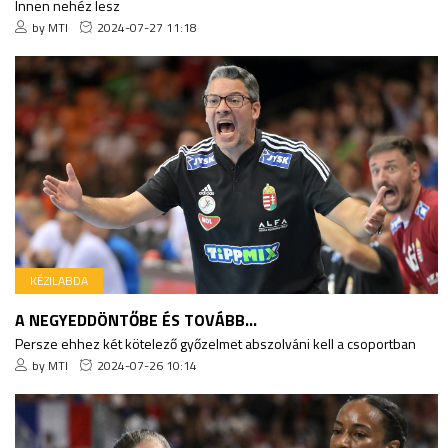
Innen nehéz lesz
by MTI
2024-07-27 11:18
KÉZILABDA
A NEGYEDDÖNTŐBE ÉS TOVÁBB...
Persze ehhez két kötelező győzelmet abszolváni kell a csoportban
by MTI
2024-07-26 10:14