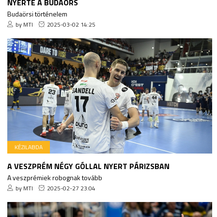
NYERTE A BUDAÖRS
Budaörsi történelem
by MTI
2025-03-02 14:25
KÉZILABDA
A VESZPRÉM NÉGY GÓLLAL NYERT PÁRIZSBAN
A veszprémiek robognak tovább
by MTI
2025-02-27 23:04