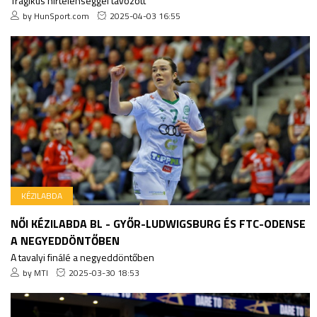
Tragikus hirtelenséggel távozott
by HunSport.com
2025-04-03 16:55
KÉZILABDA
NŐI KÉZILABDA BL - GYŐR-LUDWIGSBURG ÉS FTC-ODENSE
A NEGYEDDÖNTŐBEN
A tavalyi finálé a negyeddöntőben
by MTI
2025-03-30 18:53