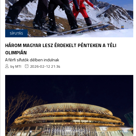
SÍFUTÁS
HÁROM MAGYAR LESZ ÉRDEKELT PÉNTEKEN A TÉLI
OLIMPIÁN
A férfi sífutók délben indulnak
by MTI
2026-02-12 21:34