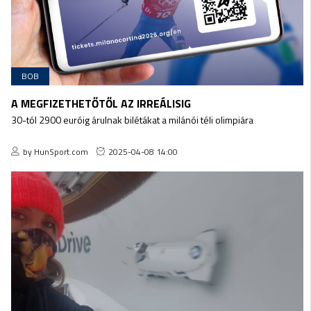
BOB
A MEGFIZETHETŐTŐL AZ IRREÁLISIG
30-tól 2900 euróig árulnak bilétákat a milánói téli olimpiára
by HunSport.com
2025-04-08 14:00