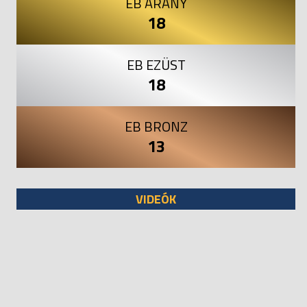
EB ARANY
18
EB EZÜST
18
EB BRONZ
13
VIDEÓK