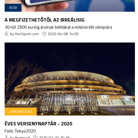
BOB
A MEGFIZETHETŐTŐL AZ IRREÁLISIG
30-tól 2900 euróig árulnak bilétákat a milánói téli olimpiára
by HunSport.com
2025-04-08 14:00
LABDARÚGÁS
ÉVES VERSENYNAPTÁR - 2020
Fotó: Tokyo2020
by Hunsport
2020-01-10 20:36