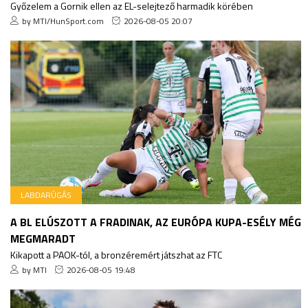
Győzelem a Gornik ellen az EL-selejtező harmadik körében
by MTI/HunSport.com
2026-08-05 20:07
LABDARÚGÁS
A BL ELÚSZOTT A FRADINAK, AZ EURÓPA KUPA-ESÉLY MÉG
MEGMARADT
Kikapott a PAOK-tól, a bronzéremért játszhat az FTC
by MTI
2026-08-05 19:48