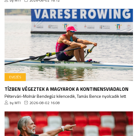
by MTI
2026-08-02 16:12
EVEZÉS
TÍZBEN VÉGEZTEK A MAGYAROK A KONTINENSVIADALON
Pétervári-Molnár Bendegúz kilencedik, Tamás Bence nyolcadik lett
by MTI
2026-08-02 16:08