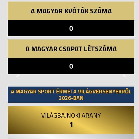
A MAGYAR KVÓTÁK SZÁMA
0
A MAGYAR CSAPAT LÉTSZÁMA
0
Previous
Next
A MAGYAR SPORT ÉRMEI A VILÁGVERSENYEKRŐL
2026-BAN
VILÁGBAJNOKI ARANY
1