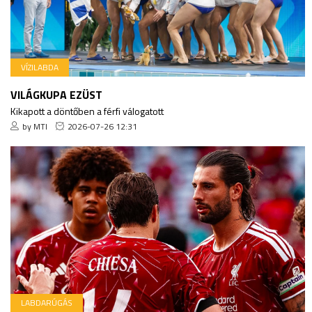
VÍZILABDA
VILÁGKUPA EZÜST
Kikapott a döntőben a férfi válogatott
by MTI
2026-07-26 12:31
LABDARÚGÁS