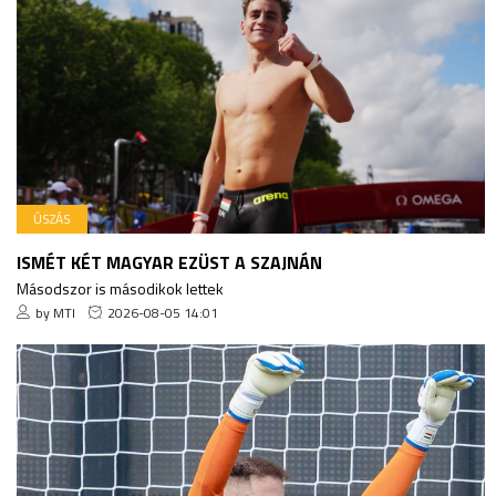
ÚSZÁS
ISMÉT KÉT MAGYAR EZÜST A SZAJNÁN
Másodszor is másodikok lettek
by MTI
2026-08-05 14:01