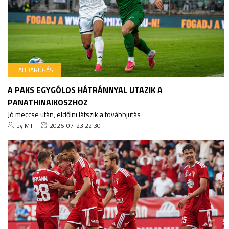
LABDARÚGÁS
A PAKS EGYGÓLOS HÁTRÁNNYAL UTAZIK A
PANATHINAIKOSZHOZ
Jó meccse után, eldőlni látszik a továbbjutás
by MTI
2026-07-23 22:30