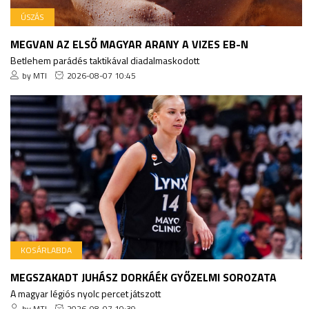
ÚSZÁS
MEGVAN AZ ELSŐ MAGYAR ARANY A VIZES EB-N
Betlehem parádés taktikával diadalmaskodott
by MTI
2026-08-07 10:45
KOSÁRLABDA
MEGSZAKADT JUHÁSZ DORKÁÉK GYŐZELMI SOROZATA
A magyar légiós nyolc percet játszott
by MTI
2026-08-07 10:39