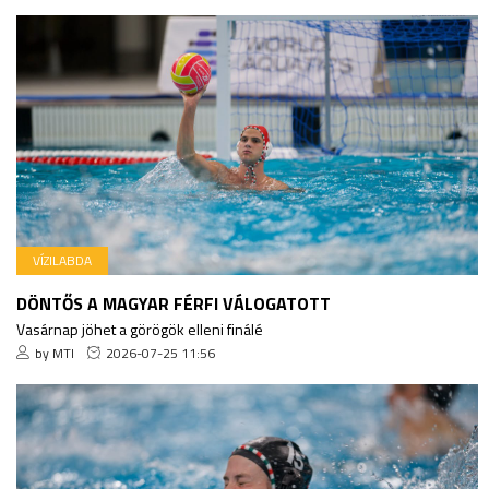
VÍZILABDA
DÖNTŐS A MAGYAR FÉRFI VÁLOGATOTT
Vasárnap jöhet a görögök elleni finálé
by MTI
2026-07-25 11:56