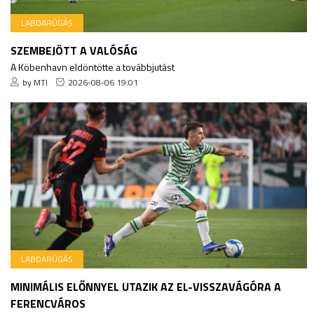
LABDARÚGÁS
SZEMBEJÖTT A VALÓSÁG
A Köbenhavn eldöntötte a továbbjutást
by MTI
2026-08-06 19:01
LABDARÚGÁS
MINIMÁLIS ELŐNNYEL UTAZIK AZ EL-VISSZAVÁGÓRA A
FERENCVÁROS