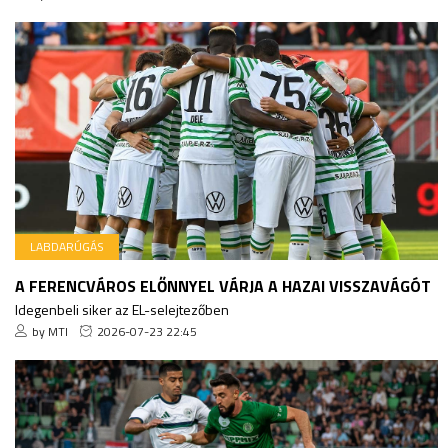
LABDARÚGÁS
A FERENCVÁROS ELŐNNYEL VÁRJA A HAZAI VISSZAVÁGÓT
Idegenbeli siker az EL-selejtezőben
by MTI
2026-07-23 22:45