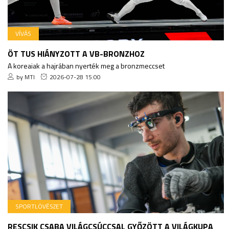
VÍVÁS
ÖT TUS HIÁNYZOTT A VB-BRONZHOZ
A koreaiak a hajrában nyerték meg a bronzmeccset
by MTI
2026-07-28 15:00
SPORTLÖVÉSZET
RESCSIK CSABA VILÁGCSÚCCSAL GYŐZÖTT A VILÁGKUPA