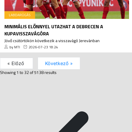
LABDARÚGÁS
MINIMÁLIS ELŐNNYEL UTAZHAT A DEBRECEN A
KUPAVISSZAVÁGÓRA
Jövő csütörtökön következik a visszavágó Jerevánban
by MTI
2026-07-23 18:24
« Előző
Következő »
Showing
1
to
32
of
5138
results