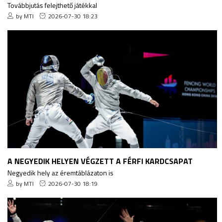
Továbbjutás felejthető játékkal
by MTI
2026-07-30 18:23
A NEGYEDIK HELYEN VÉGZETT A FÉRFI KARDCSAPAT
Negyedik hely az éremtáblázaton is
by MTI
2026-07-30 18:19