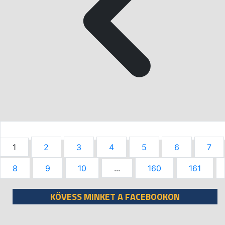
1
2
3
4
5
6
7
8
9
10
...
160
161
KÖVESS MINKET A FACEBOOKON