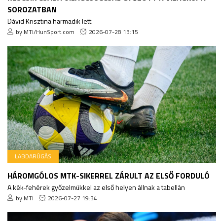
SOROZATBAN
Dávid Krisztina harmadik lett.
by MTI/HunSport.com
2026-07-28 13:15
LABDARÚGÁS
HÁROMGÓLOS MTK-SIKERREL ZÁRULT AZ ELSŐ FORDULÓ
A kék-fehérek győzelmükkel az első helyen állnak a tabellán
by MTI
2026-07-27 19:34