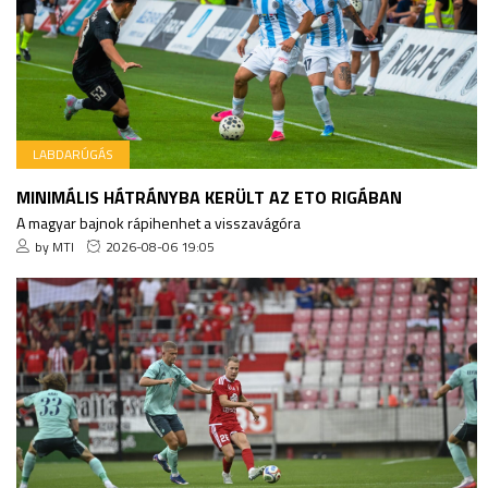
LABDARÚGÁS
MINIMÁLIS HÁTRÁNYBA KERÜLT AZ ETO RIGÁBAN
A magyar bajnok rápihenhet a visszavágóra
by MTI
2026-08-06 19:05