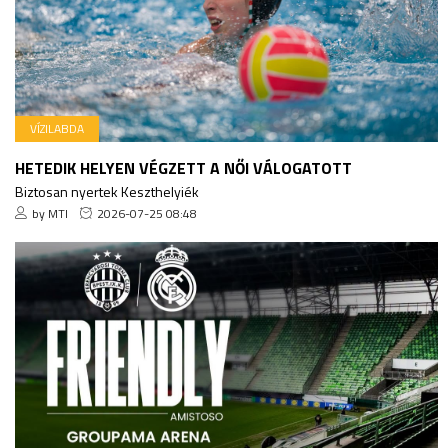
VÍZILABDA
HETEDIK HELYEN VÉGZETT A NŐI VÁLOGATOTT
Biztosan nyertek Keszthelyiék
by MTI
2026-07-25 08:48