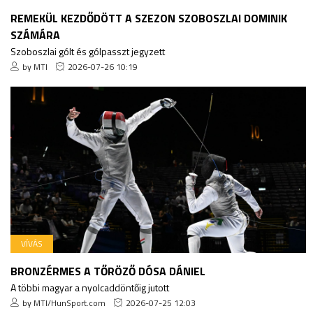
REMEKÜL KEZDŐDÖTT A SZEZON SZOBOSZLAI DOMINIK
SZÁMÁRA
Szoboszlai gólt és gólpasszt jegyzett
by MTI
2026-07-26 10:19
VÍVÁS
BRONZÉRMES A TŐRÖZŐ DÓSA DÁNIEL
A többi magyar a nyolcaddöntőig jutott
by MTI/HunSport.com
2026-07-25 12:03