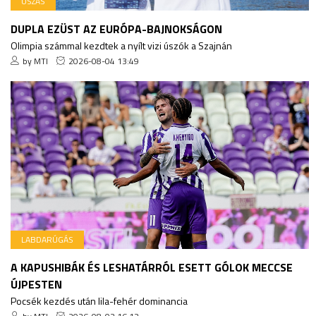
ÚSZÁS
DUPLA EZÜST AZ EURÓPA-BAJNOKSÁGON
Olimpia számmal kezdtek a nyílt vizi úszók a Szajnán
by MTI
2026-08-04 13:49
LABDARÚGÁS
A KAPUSHIBÁK ÉS LESHATÁRRÓL ESETT GÓLOK MECCSE
ÚJPESTEN
Pocsék kezdés után lila-fehér dominancia