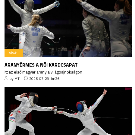
VÍVÁS
ARANYÉRMES A NŐI KARDCSAPAT
Itt az első magyar arany a világbajnokságon
by MTI
2026-07-29 14:26