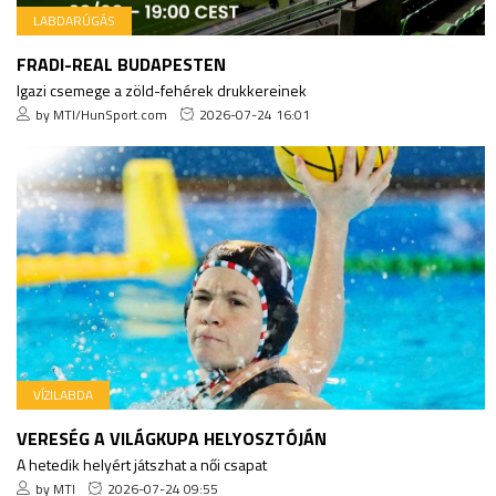
LABDARÚGÁS
FRADI-REAL BUDAPESTEN
Igazi csemege a zöld-fehérek drukkereinek
by MTI/HunSport.com
2026-07-24 16:01
VÍZILABDA
VERESÉG A VILÁGKUPA HELYOSZTÓJÁN
A hetedik helyért játszhat a női csapat
by MTI
2026-07-24 09:55