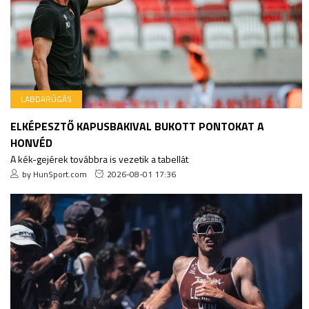
LABDARÚGÁS
ELKÉPESZTŐ KAPUSBAKIVAL BUKOTT PONTOKAT A
HONVÉD
A kék-gejérek továbbra is vezetik a tabellát
by HunSport.com
2026-08-01 17:36