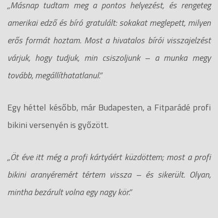
„Másnap tudtam meg a pontos helyezést, és rengeteg
amerikai edző és bíró gratulált: sokakat meglepett, milyen
erős formát hoztam. Most a hivatalos bírói visszajelzést
várjuk, hogy tudjuk, min csiszoljunk – a munka megy
tovább, megállíthatatlanul.”
Egy héttel később, már Budapesten, a Fitparádé profi
bikini versenyén is győzött.
„Öt éve itt még a profi kártyáért küzdöttem; most a profi
bikini aranyéremért tértem vissza – és sikerült. Olyan,
mintha bezárult volna egy nagy kör.”