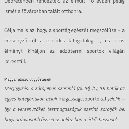
Debrecenben rendezték, az elmúlt 18 évben pedig
ismét a fővárosban talált otthonra.
Célja ma is az, hogy a sportág egészét megszólítsa – a
versenyzőktől a családos látogatókig –, és aktív
élményt kínáljon az edzőtermi sportok világán
keresztül.
Magyar abszolút győztesek
Megjegyzés: a zárójelben szereplő (A), (B), (C), (D) betűk az
egyes kategóriákon belüli
magasságcsoportokat
jelölik –
így a versenyzőket testmagasságuk szerint sorolják be,
hogy arányosabb összehasonlításban mérkőzhessenek.