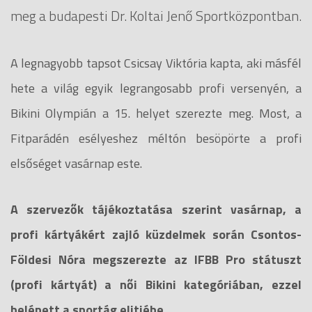
meg a budapesti Dr. Koltai Jenő Sportközpontban.
A legnagyobb tapsot Csicsay Viktória kapta, aki másfél
hete a világ egyik legrangosabb profi versenyén, a
Bikini Olympián a 15. helyet szerezte meg. Most, a
Fitparádén esélyeshez méltón besöpörte a profi
elsőséget vasárnap este.
A szervezők tájékoztatása szerint vasárnap, a
profi kártyákért zajló küzdelmek során Csontos-
Földesi Nóra megszerezte az IFBB Pro státuszt
(profi kártyát) a női Bikini kategóriában, ezzel
belépett a sportág elitjébe.