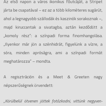
Az első napon a város ikonikus főutcáját, a Stripet
járta be csapatával – ez az a több kilométeres sugárút,
ahol a legnagyobb szállodák és kaszinók sorakoznak –,
majd kiruccantak a sivatagba, aztán kezdődött a
„komoly rész”: a színpadi forma finomhangolása.
„Ilyenkor már jön a szénhidrát, figyelünk a vízre, a
sóra, minden apróságra, ami a színpadi formát
meghatározza” – mondta.
A regisztráción és a Meet & Greeten nagy
népszerűségnek örvendett:
„Körülbelül ötvenen jöttek fotózkodni, vittünk negyven-