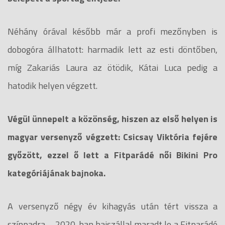
Néhány órával később már a profi mezőnyben is
dobogóra állhatott: harmadik lett az esti döntőben,
míg Zakariás Laura az ötödik, Kátai Luca pedig a
hatodik helyen végzett.
Végül ünnepelt a közönség, hiszen az első helyen is
magyar versenyző végzett: Csicsay Viktória fejére
győzött, ezzel ő lett a Fitparádé női Bikini Pro
kategóriájának bajnoka.
A versenyző négy év kihagyás után tért vissza a
színpadra – 2020-ban hajszállal maradt le a Fitparádé