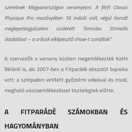
szeretnek Magyarországon versenyezni. A férfi Classic
Physique Pro mezőnyében 16 induló volt, végül horvát
meglepetésgyőzelem született Tomislav Strmečki
diadalával – a srácok elképesztő show-t csináltak.”
A szervezők a verseny közben megemlékeztek Kathi
Béláról is, aki 2007-ben a Fitparádé abszolút bajnoka
volt; a színpadon vetített győzelmi videóval és rövid,
megható visszaemlékezéssel tisztelegtek előtte.
A FITPARÁDÉ SZÁMOKBAN ÉS
HAGYOMÁNYBAN