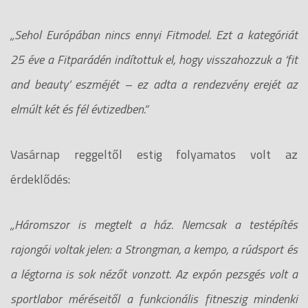
„Sehol Európában nincs ennyi Fitmodel. Ezt a kategóriát
25 éve a Fitparádén indítottuk el, hogy visszahozzuk a ‘fit
and beauty’ eszméjét – ez adta a rendezvény erejét az
elmúlt két és fél évtizedben.”
Vasárnap reggeltől estig folyamatos volt az
érdeklődés:
„Háromszor is megtelt a ház. Nemcsak a testépítés
rajongói voltak jelen: a Strongman, a kempo, a rúdsport és
a légtorna is sok nézőt vonzott. Az expón pezsgés volt a
sportlabor méréseitől a funkcionális fitneszig mindenki