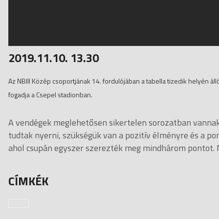
2019.11.10. 13.30
Az NBIII Közép csoportjának 14. fordulójában a tabella tizedik helyén á
fogadja a Csepel stadionban.
A vendégek meglehetősen sikertelen sorozatban vannak,
tudtak nyerni, szükségük van a pozitív élményre és a po
ahol csupán egyszer szerezték meg mindhárom pontot. Né
CÍMKÉK