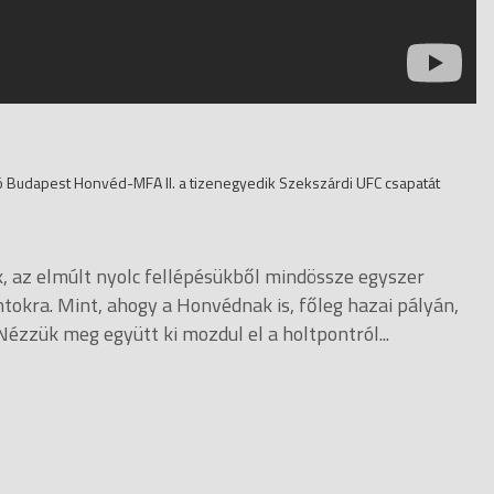
lló Budapest Honvéd-MFA II. a tizenegyedik Szekszárdi UFC csapatát
 az elmúlt nyolc fellépésükből mindössze egyszer
ntokra. Mint, ahogy a Honvédnak is, főleg hazai pályán,
zzük meg együtt ki mozdul el a holtpontról...