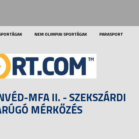
 SPORTÁGAK
NEM OLIMPIAI SPORTÁGAK
PARASPORT
VÉD-MFA II. - SZEKSZÁRDI
DARÚGÓ MÉRKŐZÉS