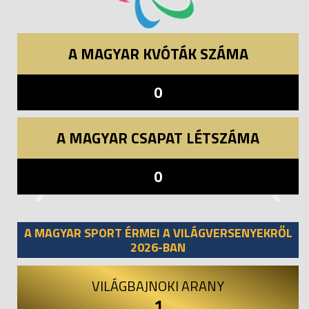
A MAGYAR KVÓTÁK SZÁMA
0
A MAGYAR CSAPAT LÉTSZÁMA
0
Previous
Next
A MAGYAR SPORT ÉRMEI A VILÁGVERSENYEKRŐL
2026-BAN
VILÁGBAJNOKI ARANY
1