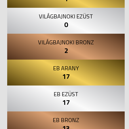
VILÁGBAJNOKI EZÜST
0
VILÁGBAJNOKI BRONZ
2
EB ARANY
17
EB EZÜST
17
EB BRONZ
13