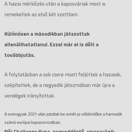
A hazai mérkőzés után a kaposváriak most is
remekeltek az első két szettben.
Különösen a másodikban játszottak
ellenállhatatlanul. Ezzel már el is dőlt a
továbbjutás.
A folytatásban a sok csere miatt feljöttek a hazaiak,
szépítettek, de a negyedik játszmában már újra a
vendégek irányítottak.
A somogyiak 2021 után jutottak be ismét az elődöntőbe a harmadik
számú európai kupasorozatban.
Női Challenge Kupa, negyeddöntő, visszavágó: