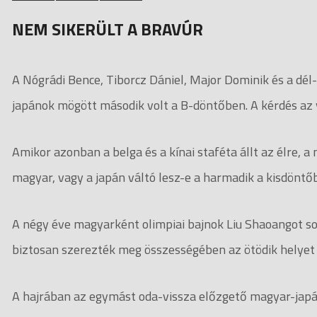
NEM SIKERÜLT A BRAVÚR
A Nógrádi Bence, Tiborcz Dániel, Major Dominik és a dél
japánok mögött második volt a B-döntőben. A kérdés az v
Amikor azonban a belga és a kínai staféta állt az élre, a
magyar, vagy a japán váltó lesz-e a harmadik a kisdöntő
A négy éve magyarként olimpiai bajnok Liu Shaoangot so
biztosan szerezték meg összességében az ötödik helyet 
A hajrában az egymást oda-vissza előzgető magyar-japán