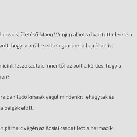
-koreai születésű Moon Wonjun alkotta kvartett eleinte a
olt, hogy sikerül-e ezt megtartani a hajrában is?
 mieink leszakadtak. Innentől az volt a kérdés, hogy a
ben?
raiban tudó kínaiak végül mindenkit lehagytak és
a belgák előtt.
 párharc végén az ázsiai csapat lett a harmadik.