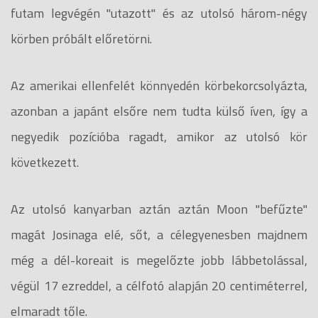
futam legvégén "utazott" és az utolsó három-négy
körben próbált előretörni.
Az amerikai ellenfelét könnyedén körbekorcsolyázta,
azonban a japánt elsőre nem tudta külső íven, így a
negyedik pozícióba ragadt, amikor az utolsó kör
következett.
Az utolsó kanyarban aztán aztán Moon "befűzte"
magát Josinaga elé, sőt, a célegyenesben majdnem
még a dél-koreait is megelőzte jobb lábbetolással,
végül 17 ezreddel, a célfotó alapján 20 centiméterrel,
elmaradt tőle.