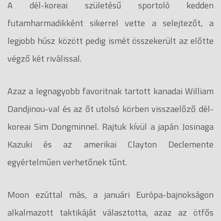
A dél-koreai születésű sportoló kedden
futamharmadikként sikerrel vette a selejtezőt, a
legjobb húsz között pedig ismét összekerült az előtte
végző két riválissal.
Azaz a legnagyobb favoritnak tartott kanadai William
Dandjinou-val és az őt utolsó körben visszaelőző dél-
koreai Sim Dongminnel. Rajtuk kívül a japán Josinaga
Kazuki és az amerikai Clayton Declemente
egyértelműen verhetőnek tűnt.
Moon ezúttal más, a januári Európa-bajnokságon
alkalmazott taktikáját választotta, azaz az ötfős