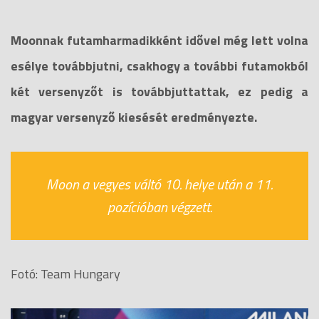
Moonnak futamharmadikként idővel még lett volna
esélye továbbjutni, csakhogy a további futamokból
két versenyzőt is továbbjuttattak, ez pedig a
magyar versenyző kiesését eredményezte.
Moon a vegyes váltó 10. helye után a 11.
pozícióban végzett.
Fotó: Team Hungary