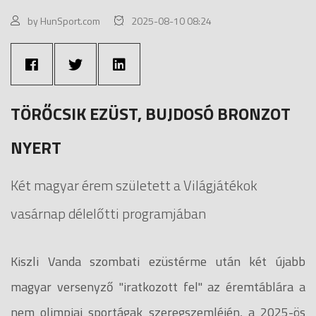
by HunSport.com
2025-08-10 08:24
TÖRŐCSIK EZÜST, BUJDOSÓ BRONZOT
NYERT
Két magyar érem született a Világjátékok
vasárnap délelőtti programjában
Kiszli Vanda szombati ezüstérme után két újabb
magyar versenyző "iratkozott fel" az éremtáblára a
nem olimpiai sportágak szeregszemléjén, a 2025-ös