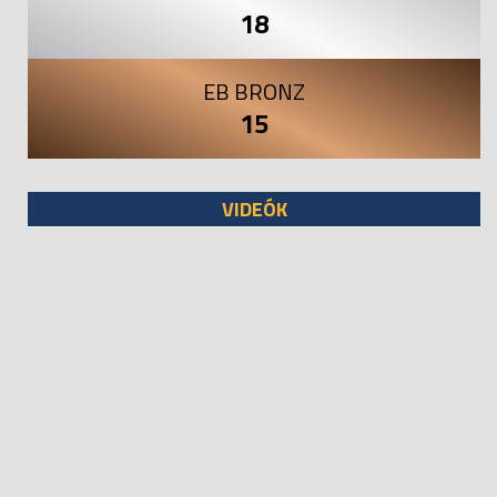
18
EB BRONZ
15
VIDEÓK