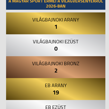
A MAGYAR SPORT ÉRMEI A VILÁGVERSENYEKRŐL
2026-BAN
VILÁGBAJNOKI ARANY
1
VILÁGBAJNOKI EZÜST
0
VILÁGBAJNOKI BRONZ
2
EB ARANY
19
EB EZÜST