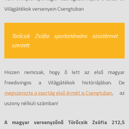
Világjátékok versenyein Csengtuban
Törőcsik Zsófia sportörténelmi ezüstérmet
szerzett.
Hiszen nemcsak, hogy ő lett az első magyar
freedivingos a Világjátékok históriájában. De
megszerezte a sportág első érmét is Csengtuban
, az
uszony nélküli számban!
A magyar versenyzőnő Törőcsik Zsófia 212,5