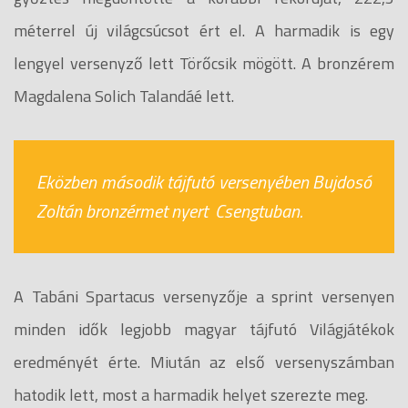
méterrel új világcsúcsot ért el. A harmadik is egy
lengyel versenyző lett Törőcsik mögött. A bronzérem
Magdalena Solich Talandáé lett.
Eközben második tájfutó versenyében Bujdosó
Zoltán bronzérmet nyert Csengtuban.
A Tabáni Spartacus versenyzője a sprint versenyen
minden idők legjobb magyar tájfutó Világjátékok
eredményét érte. Miután az első versenyszámban
hatodik lett, most a harmadik helyet szerezte meg.