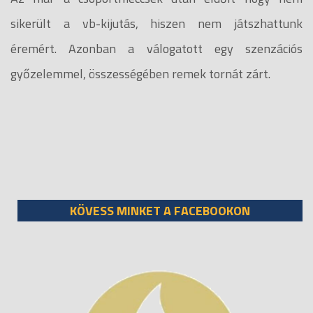
sikerült a vb-kijutás, hiszen nem játszhattunk
éremért. Azonban a válogatott egy szenzációs
győzelemmel, összességében remek tornát zárt.
KÖVESS MINKET A FACEBOOKON