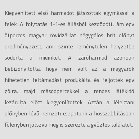
Kiegyenlített első harmadot játszottak egymással a
felek. A folytatás 1-1-es állásból kezdődött, ám egy
ötperces magyar rövidzárlat négygólos brit előnyt
eredményezett, ami szinte reménytelen helyzetbe
sodorta a mieinket. A záróharmad azonban
bebizonyította, hogy nem volt az. a magyarok
hihetetlen feltámadást produkálta és feljöttek egy
gólra, majd másodpercekkel a rendes játékidő
lezárulta előtt kiegyenlítettek. Aztán a lélektani
előnyben lévő nemzeti csapatunk a hosszabbításban
fölényben játszva meg is szerezte a győztes találatot,