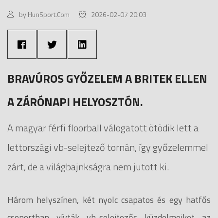
by HunSport.Com
2026-02-07 20:03
BRAVÚROS GYŐZELEM A BRITEK ELLEN
A ZÁRÓNAPI HELYOSZTÓN.
A magyar férfi floorball válogatott ötödik lett a
lettországi vb-selejtező tornán, így győzelemmel
zárt, de a világbajnkságra nem jutott ki.
Három helyszínen, két nyolc csapatos és egy hatfős
csoportban vívták vb-selejtezős küzdelmeiket az