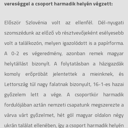
vereséggel a csoport harmadik helyén végzett:
Először Szlovénia volt az ellenfél. Dél-nyugati
szomszédunk az előző vb résztvevőjeként esélyesebb
volt a találkozón, melyen igazolódott is a papírforma.
A 0-2 es végeredmény, azonban remek magyar
helytállást bizonyít. A folytatásban a házigazdák
komoly erőpróbát jelentettek a mieinknek, és
Lettország túl nagy falatnak bizonyult, 16-1-es hazai
győzelem lett a vége. A csoportkör harmadik
fordulójában aztán nemzeti csapatunk megszerezte a
várva várt győzelmet, hét gól magyar oldalon négy
ukrán találat ellenében, így a csoport harmadik helyén