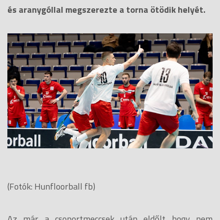
és aranygóllal megszerezte a torna ötödik helyét.
(Fotók: Hunfloorball fb)
Az már a csoportmeccsek után eldőlt hogy nem