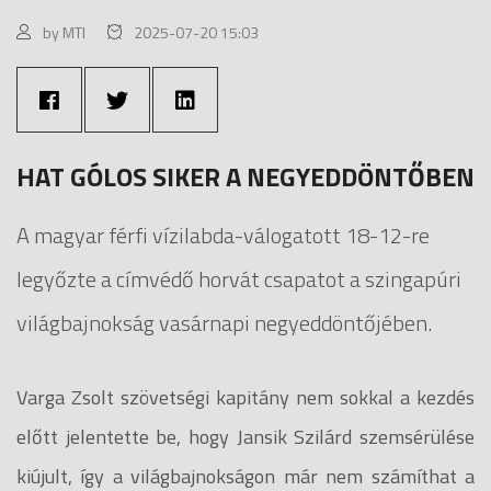
by MTI
2025-07-20 15:03
HAT GÓLOS SIKER A NEGYEDDÖNTŐBEN
A magyar férfi vízilabda-válogatott 18-12-re
legyőzte a címvédő horvát csapatot a szingapúri
világbajnokság vasárnapi negyeddöntőjében.
Varga Zsolt szövetségi kapitány nem sokkal a kezdés
előtt jelentette be, hogy Jansik Szilárd szemsérülése
kiújult, így a világbajnokságon már nem számíthat a