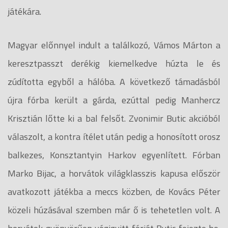
játékára.
Magyar előnnyel indult a találkozó, Vámos Márton a
keresztpasszt derékig kiemelkedve húzta le és
zúdította egyből a hálóba. A következő támadásból
újra fórba került a gárda, ezúttal pedig Manhercz
Krisztián lőtte ki a bal felsőt. Zvonimir Butic akcióból
válaszolt, a kontra ítélet után pedig a honosított orosz
balkezes, Konsztantyin Harkov egyenlített. Fórban
Marko Bijac, a horvátok világklasszis kapusa először
avatkozott játékba a meccs közben, de Kovács Péter
közeli húzásával szemben már ő is tehetetlen volt. A