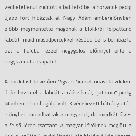
védhetetlenül zúdított a bal felsőbe, a horvátok pedig
újabb fórt hibáztak el. Nagy Ádám emberelőnyben
előbb megmentette magának a blokkról felpattanó
labdát, majd másodpercekkel később be is bombázta
azt a hálóba, ezzel négygólos előnnyel érte a
nagyszünet a csapatot.
A fordulást követően Vigvári Vendel óriási küzdelem
árán hozta el a labdát a ráúszásnál, "jutalma" pedig
Manhercz bombagólja volt. Kivédekezett hátrány után
előnyben támadhattak a magyarok, de mindkét lövés
a felső lécen csattant. A magyar lövőknek megjött a