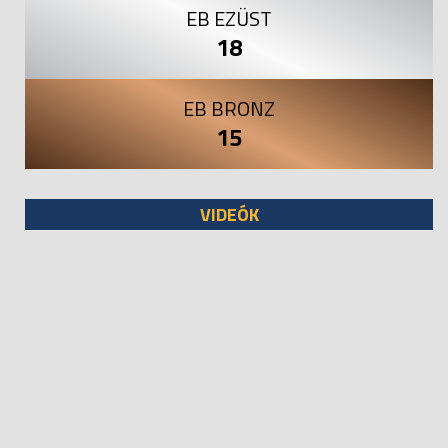
EB EZÜST
18
EB BRONZ
15
VIDEÓK