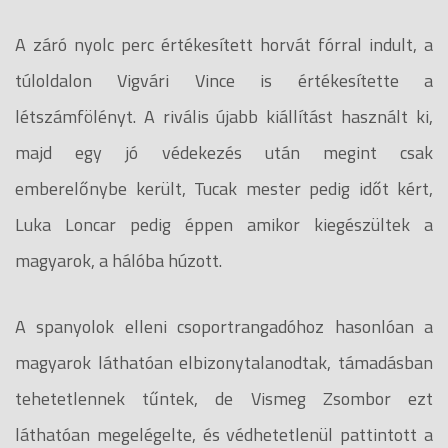
A záró nyolc perc értékesített horvát fórral indult, a
túloldalon Vigvári Vince is értékesítette a
létszámfölényt. A rivális újabb kiállítást használt ki,
majd egy jó védekezés után megint csak
emberelőnybe került, Tucak mester pedig időt kért,
Luka Loncar pedig éppen amikor kiegészültek a
magyarok, a hálóba húzott.
A spanyolok elleni csoportrangadóhoz hasonlóan a
magyarok láthatóan elbizonytalanodtak, támadásban
tehetetlennek tűntek, de Vismeg Zsombor ezt
láthatóan megelégelte, és védhetetlenül pattintott a