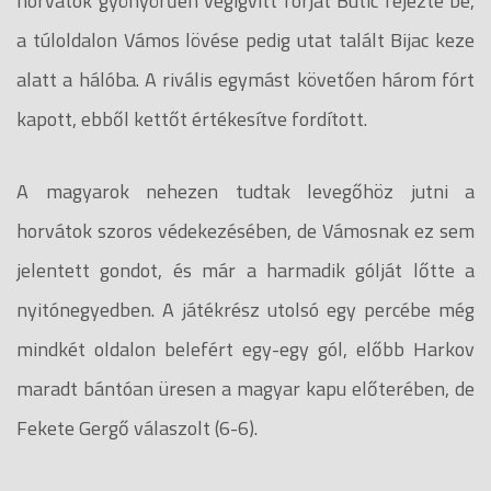
horvátok gyönyörűen végigvitt fórját Butic fejezte be,
a túloldalon Vámos lövése pedig utat talált Bijac keze
alatt a hálóba. A rivális egymást követően három fórt
kapott, ebből kettőt értékesítve fordított.
A magyarok nehezen tudtak levegőhöz jutni a
horvátok szoros védekezésében, de Vámosnak ez sem
jelentett gondot, és már a harmadik gólját lőtte a
nyitónegyedben. A játékrész utolsó egy percébe még
mindkét oldalon belefért egy-egy gól, előbb Harkov
maradt bántóan üresen a magyar kapu előterében, de
Fekete Gergő válaszolt (6-6).