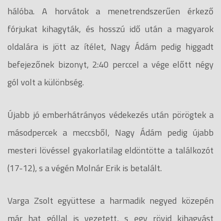
hálóba. A horvátok a menetrendszerűen érkező
fórjukat kihagyták, és hosszú idő után a magyarok
oldalára is jött az ítélet, Nagy Ádám pedig higgadt
befejezőnek bizonyt, 2:40 perccel a vége előtt négy
gól volt a különbség.
Újabb jó emberhátrányos védekezés után pörögtek a
másodpercek a meccsből, Nagy Ádám pedig újabb
mesteri lövéssel gyakorlatilag eldöntötte a találkozót
(17-12), s a végén Molnár Erik is betalált.
Varga Zsolt együttese a harmadik negyed közepén
már hat góllal is vezetett, s egy rövid kihagyást