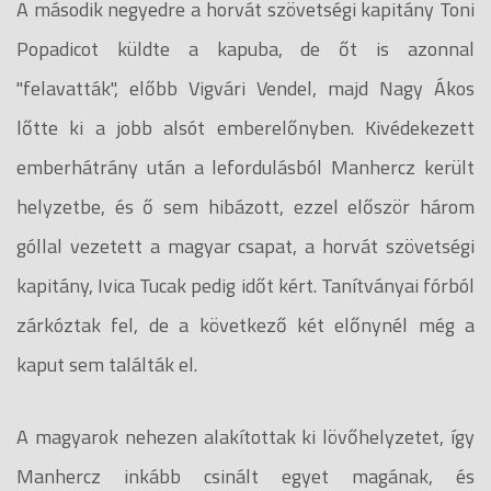
A második negyedre a horvát szövetségi kapitány Toni
Popadicot küldte a kapuba, de őt is azonnal
"felavatták", előbb Vigvári Vendel, majd Nagy Ákos
lőtte ki a jobb alsót emberelőnyben. Kivédekezett
emberhátrány után a lefordulásból Manhercz került
helyzetbe, és ő sem hibázott, ezzel először három
góllal vezetett a magyar csapat, a horvát szövetségi
kapitány, Ivica Tucak pedig időt kért. Tanítványai fórból
zárkóztak fel, de a következő két előnynél még a
kaput sem találták el.
A magyarok nehezen alakítottak ki lövőhelyzetet, így
Manhercz inkább csinált egyet magának, és