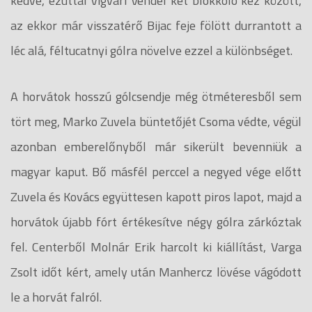
kedve, ezúttal Vigvári Vendel két blokkoló kéz között,
az ekkor már visszatérő Bijac feje fölött durrantott a
léc alá, féltucatnyi gólra növelve ezzel a különbséget.
A horvátok hosszú gólcsendje még ötméteresből sem
tört meg, Marko Zuvela büntetőjét Csoma védte, végül
azonban emberelőnyből már sikerült bevenniük a
magyar kaput. Bő másfél perccel a negyed vége előtt
Zuvela és Kovács együttesen kapott piros lapot, majd a
horvátok újabb fórt értékesítve négy gólra zárkóztak
fel. Centerből Molnár Erik harcolt ki kiállítást, Varga
Zsolt időt kért, amely után Manhercz lövése vágódott
le a horvát falról.