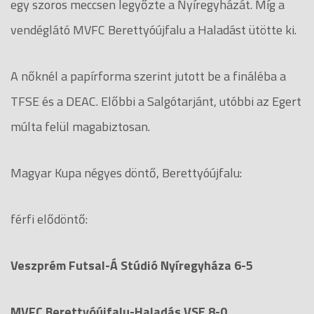
egy szoros meccsen legyőzte a Nyíregyházát. Míg a
vendéglátó MVFC Berettyóújfalu a Haladást ütötte ki.
A nőknél a papírforma szerint jutott be a fináléba a
TFSE és a DEAC. Előbbi a Salgótarjánt, utóbbi az Egert
múlta felül magabiztosan.
Magyar Kupa négyes döntő, Berettyóújfalu:
férfi elődöntő:
Veszprém Futsal-Á Stúdió Nyíregyháza 6-5
MVFC Berettyóújfalu-Haladás VSE 8-0