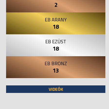
2
EB ARANY
18
EB EZÜST
18
EB BRONZ
13
VIDEÓK