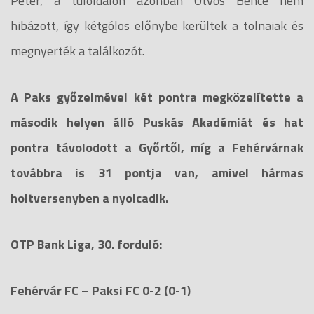
Péter, a túloldalon azonban Ötvös Bence nem
hibázott, így kétgólos előnybe kerültek a tolnaiak és
megnyerték a találkozót.
A Paks győzelmével két pontra megközelítette a
második helyen álló Puskás Akadémiát és hat
pontra távolodott a Győrtől, míg a Fehérvárnak
továbbra is 31 pontja van, amivel hármas
holtversenyben a nyolcadik.
OTP Bank Liga, 30. forduló:
Fehérvár FC – Paksi FC 0-2 (0-1)