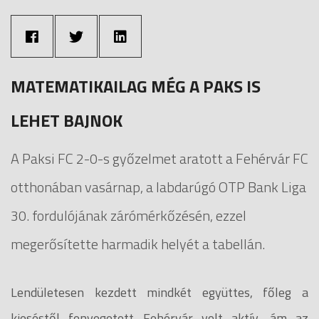
MATEMATIKAILAG MÉG A PAKS IS
LEHET BAJNOK
A Paksi FC 2-0-s győzelmet aratott a Fehérvár FC
otthonában vasárnap, a labdarúgó OTP Bank Liga
30. fordulójának zárómérkőzésén, ezzel
megerősítette harmadik helyét a tabellán.
Lendületesen kezdett mindkét együttes, főleg a
kieséstől fenyegetett Fehérvár volt aktív, ám az