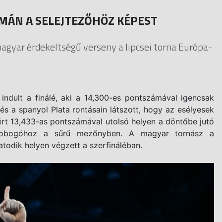
MÁN A SELEJTEZŐHÖZ KÉPEST
magyar érdekeltségű verseny a lipcsei torna Európa-
indult a finálé, aki a 14,300-es pontszámával igencsak
és a spanyol Plata rontásain látszott, hogy az esélyesek
lért 13,433-as pontszámával utolsó helyen a döntőbe jutó
a dobogóhoz a sűrű mezőnyben. A magyar tornász a
hatodik helyen végzett a szerfináléban.