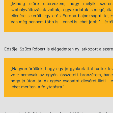
„Mindig előre eltervezem, hogy melyik szer
szabályváltozások voltak, a gyakorlatok is megújult
ellenére sikerült egy erős Európa-bajnokságot telj
Van még bennem több is – ennél is lehet jobb.” – érté
Edzője, Szűcs Róbert is elégedetten nyilatkozott a szere
„Nagyon örülünk, hogy egy jó gyakorlattal tudtuk lez
volt: nemcsak az egyéni összetett bronzérem, hanem
hogy jó úton jár. Az egész csapatot dicséret illeti –
lehet meríteni a folytatásra.”