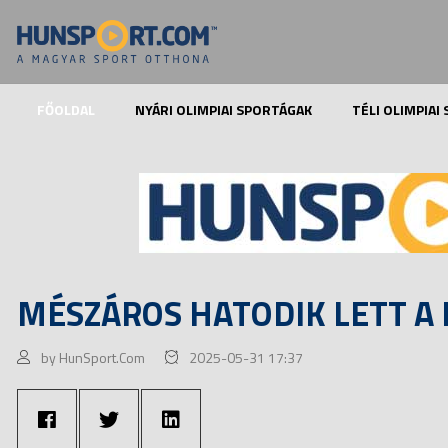
FŐOLDAL
NYÁRI OLIMPIAI SPORTÁGAK
TÉLI OLIMPIAI
MÉSZÁROS HATODIK LETT A
by HunSport.Com
2025-05-31 17:37