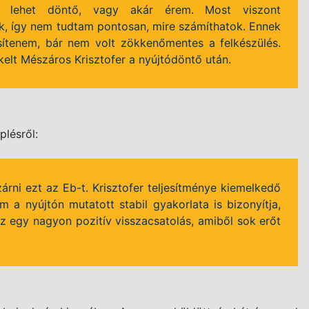
en lehet döntő, vagy akár érem. Most viszont
ak, így nem tudtam pontosan, mire számíthatok. Ennek
esítenem, bár nem volt zökkenőmentes a felkészülés.
kelt Mészáros Krisztofer a nyújtódöntő után.
plésről:
árni ezt az Eb-t. Krisztofer teljesítménye kiemelkedő
 a nyújtón mutatott stabil gyakorlata is bizonyítja,
 ez egy nagyon pozitív visszacsatolás, amiből sok erőt