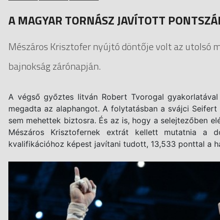
A MAGYAR TORNÁSZ JAVÍTOTT PONTSZÁ
Mészáros Krisztofer nyújtó döntője volt az utolsó 
bajnokság zárónapján.
A végső győztes litván Robert Tvorogal gyakorlatával 
megadta az alaphangot. A folytatásban a svájci Seifert 
sem mehettek biztosra. És az is, hogy a selejtezőben e
Mészáros Krisztofernek extrát kellett mutatnia 
kvalifikációhoz képest javítani tudott, 13,533 ponttal a 