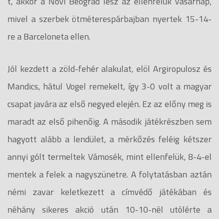
t, akkor a Novi Beograd lesz az ellenfelük vasárnap,
mivel a szerbek ötméterespárbajban nyertek 15-14-
re a Barceloneta ellen.
Jól kezdett a zöld-fehér alakulat, elöl Argiropulosz és
Mandics, hátul Vogel remekelt, így 3-0 volt a magyar
csapat javára az első negyed elején. Ez az előny meg is
maradt az első pihenőig. A második játékrészben sem
hagyott alább a lendület, a mérkőzés feléig kétszer
annyi gólt termeltek Vámosék, mint ellenfelük, 8-4-el
mentek a felek a nagyszünetre. A folytatásban aztán
némi zavar keletkezett a címvédő játékában és
néhány sikeres akció után 10-10-nél utólérte a