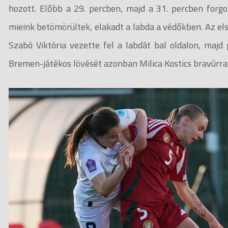
hozott. Előbb a 29. percben, majd a 31. percben forg
mieink betömörültek, elakadt a labda a védőkben. Az el
Szabó Viktória vezette fel a labdát bal oldalon, ma
Bremen-játékos lövését azonban Milica Kostics bravúrra