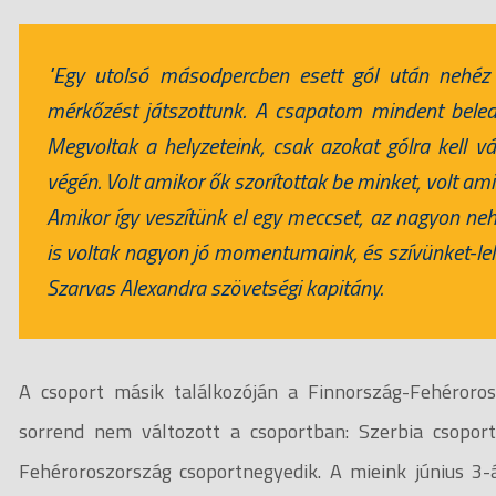
"Egy utolsó másodpercben esett gól után nehéz 
mérkőzést játszottunk. A csapatom mindent belead
Megvoltak a helyzeteink, csak azokat gólra kell vá
végén. Volt amikor ők szorítottak be minket, volt am
Amikor így veszítünk el egy meccset, az nagyon n
is voltak nagyon jó momentumaink, és szívünket-lel
Szarvas Alexandra szövetségi kapitány.
A csoport másik találkozóján a Finnország-Fehéroros
sorrend nem változott a csoportban: Szerbia csopor
Fehéroroszország csoportnegyedik. A mieink június 3