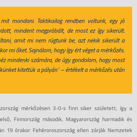
mit mondani. Taktikailag rendben voltunk, egy jó
ott, mindent megpróbált, de most ez így sikerült.
ltani, amit mi nem rúgtunk be, azt nekik sikerült a
ikor mi őket. Sajnálom, hogy így ért véget a mérkőzés.
ehéz mindenki számára, de úgy gondolom, hogy most
künket kitettük a pályán" –
értékelt a mérkőzés után
zország mérkőzésen 3-0-s finn siker született, így a
telső, Finnország második, Magyarország harmadik és
-án 19 órakor Fehéroroszország ellen zárják Nemzetek