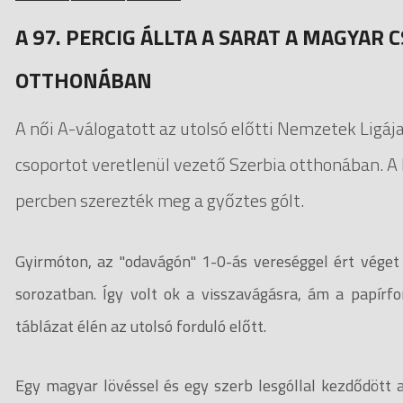
A 97. PERCIG ÁLLTA A SARAT A MAGYAR
OTTHONÁBAN
A női A-válogatott az utolsó előtti Nemzetek Lig
csoportot veretlenül vezető Szerbia otthonában. A
percben szerezték meg a győztes gólt.
Gyirmóton, az "odavágón" 1-0-ás vereséggel ért véget
sorozatban. Így volt ok a visszavágásra, ám a papírf
táblázat élén az utolsó forduló előtt.
Egy magyar lövéssel és egy szerb lesgóllal kezdődött a