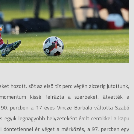
ket hozott, sőt az első tíz perc végén ziccerig jutottunk,
momentum kissé felrázta a szerbeket, átvették a
 90. percben a 17 éves Vincze Borbála váltotta Szabó
és egyik legnagyobb helyzeteként ívelt centikkel a kapu
li döntetlennel ér véget a mérkőzés, a 97. percben egy