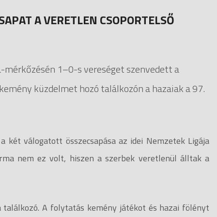
 CSAPAT A VERETLEN CSOPORTELSŐ
ája-mérkőzésén 1–0-s vereséget szenvedett a
 kemény küzdelmet hozó találkozón a hazaiak a 97.
 a két válogatott összecsapása az idei Nemzetek Ligája
orma nem ez volt, hiszen a szerbek veretlenül álltak a
 találkozó. A folytatás kemény játékot és hazai fölényt