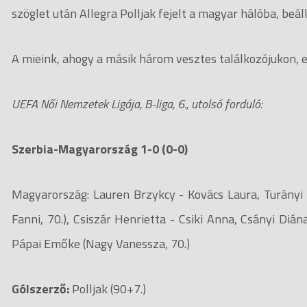
szöglet után Allegra Polljak fejelt a magyar hálóba, beá
A mieink, ahogy a másik három vesztes találkozójukon, e
UEFA Női Nemzetek Ligája, B-liga, 6., utolsó forduló:
Szerbia-Magyarország 1-0 (0-0)
Magyarország: Lauren Brzykcy - Kovács Laura, Turány
Fanni, 70.), Csiszár Henrietta - Csiki Anna, Csányi Diána
Pápai Emőke (Nagy Vanessza, 70.)
Gólszerző:
Polljak (90+7.)