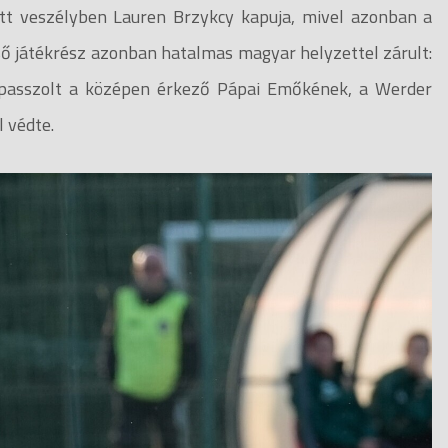
ott veszélyben Lauren Brzykcy kapuja, mivel azonban a
ső játékrész azonban hatalmas magyar helyzettel zárult:
jd passzolt a középen érkező Pápai Emőkének, a Werder
l védte.