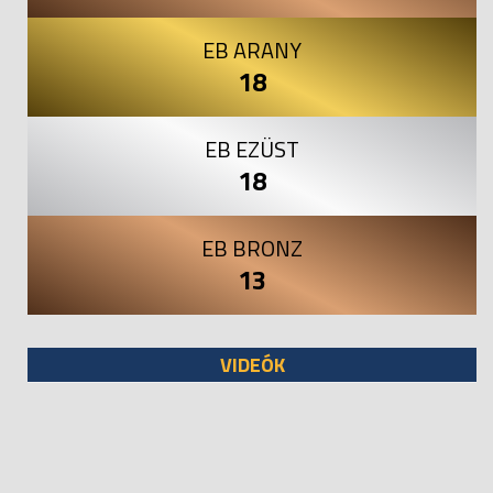
EB ARANY
18
EB EZÜST
18
EB BRONZ
13
VIDEÓK