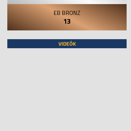
EB BRONZ
13
VIDEÓK