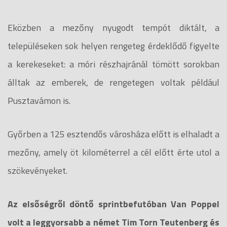
Eközben a mezőny nyugodt tempót diktált, a
településeken sok helyen rengeteg érdeklődő figyelte
a kerekeseket: a móri részhajránál tömött sorokban
álltak az emberek, de rengetegen voltak például
Pusztavámon is.
Győrben a 125 esztendős városháza előtt is elhaladt a
mezőny, amely öt kilométerrel a cél előtt érte utol a
szökevényeket.
Az elsőségről döntő sprintbefutóban Van Poppel
volt a leggyorsabb a német Tim Torn Teutenberg és