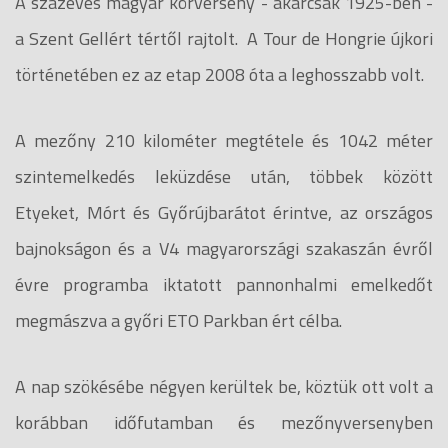
A százéves magyar körverseny - akárcsak 1925-ben -
a Szent Gellért tértől rajtolt. A Tour de Hongrie újkori
történetében ez az etap 2008 óta a leghosszabb volt.
A mezőny 210 kilométer megtétele és 1042 méter
szintemelkedés leküzdése után, többek között
Etyeket, Mórt és Győrújbarátot érintve, az országos
bajnokságon és a V4 magyarországi szakaszán évről
évre programba iktatott pannonhalmi emelkedőt
megmászva a győri ETO Parkban ért célba.
A nap szökésébe négyen kerültek be, köztük ott volt a
korábban időfutamban és mezőnyversenyben