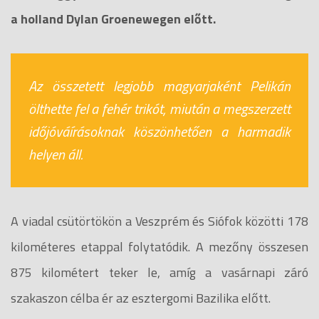
a holland Dylan Groenewegen előtt.
Az összetett legjobb magyarjaként Pelikán
ölthette fel a fehér trikót, miután a megszerzett
időjóváírásoknak köszönhetően a harmadik
helyen áll.
A viadal csütörtökön a Veszprém és Siófok közötti 178
kilométeres etappal folytatódik. A mezőny összesen
875 kilométert teker le, amíg a vasárnapi záró
szakaszon célba ér az esztergomi Bazilika előtt.