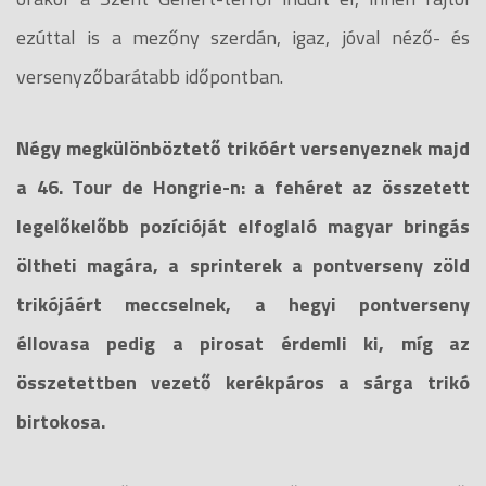
ezúttal is a mezőny szerdán, igaz, jóval néző- és
versenyzőbarátabb időpontban.
Négy megkülönböztető trikóért versenyeznek majd
a 46. Tour de Hongrie-n: a fehéret az összetett
legelőkelőbb pozícióját elfoglaló magyar bringás
öltheti magára, a sprinterek a pontverseny zöld
trikójáért meccselnek, a hegyi pontverseny
éllovasa pedig a pirosat érdemli ki, míg az
összetettben vezető kerékpáros a sárga trikó
birtokosa.