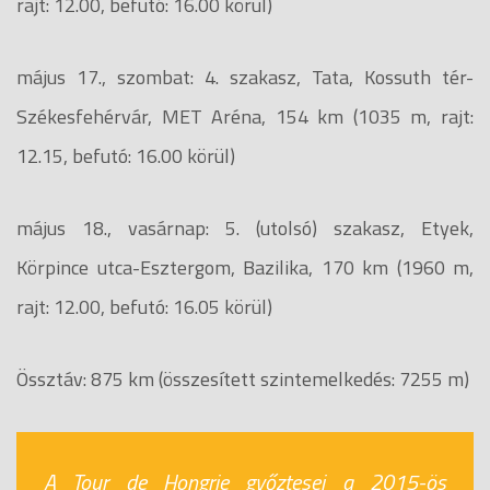
rajt: 12.00, befutó: 16.00 körül)
május 17., szombat: 4. szakasz, Tata, Kossuth tér-
Székesfehérvár, MET Aréna, 154 km (1035 m, rajt:
12.15, befutó: 16.00 körül)
május 18., vasárnap: 5. (utolsó) szakasz, Etyek,
Körpince utca-Esztergom, Bazilika, 170 km (1960 m,
rajt: 12.00, befutó: 16.05 körül)
Össztáv: 875 km (összesített szintemelkedés: 7255 m)
A Tour de Hongrie győztesei a 2015-ös