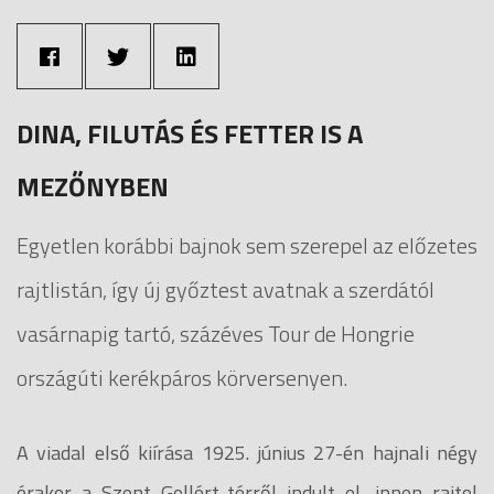
DINA, FILUTÁS ÉS FETTER IS A
MEZŐNYBEN
Egyetlen korábbi bajnok sem szerepel az előzetes
rajtlistán, így új győztest avatnak a szerdától
vasárnapig tartó, százéves Tour de Hongrie
országúti kerékpáros körversenyen.
A viadal első kiírása 1925. június 27-én hajnali négy
órakor a Szent Gellért-térről indult el, innen rajtol