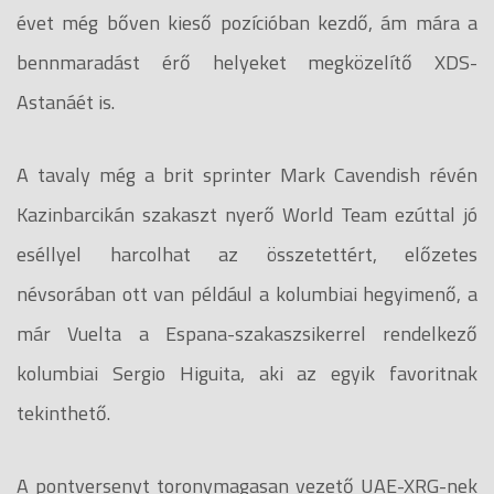
évet még bőven kieső pozícióban kezdő, ám mára a
bennmaradást érő helyeket megközelítő XDS-
Astanáét is.
A tavaly még a brit sprinter Mark Cavendish révén
Kazinbarcikán szakaszt nyerő World Team ezúttal jó
eséllyel harcolhat az összetettért, előzetes
névsorában ott van például a kolumbiai hegyimenő, a
már Vuelta a Espana-szakaszsikerrel rendelkező
kolumbiai Sergio Higuita, aki az egyik favoritnak
tekinthető.
A pontversenyt toronymagasan vezető UAE-XRG-nek