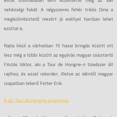
kiírás útvonalában sem közelítette meg az idei
nehézségi fokát. A négyszeres fehér trikós Dina a
megkülönböztető mezért jó eséllyel harcban lehet
ezúttal is.
Rajta kívül a várhatóan 15 hazai bringás között ott
lesz még a többi között az egyórás magyar csúcstartó
Filutás Viktor, aki a Tour de Hongrie-n tizedszer áll
rajthoz, és ezzel rekorder; illetve az idéntől magyar
csapatban tekerő Fetter Erik.
A 46. Tour de Hongrie programja: