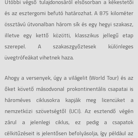
Utóbbi végső tulajdonosáról elsősorban a kékestetői
és az esztergomi befutó határozhat. A 875 kilométer
össztávú útvonalban három sík és egy hegyi szakasz,
illetve egy kettő közötti, klasszikus jellegű etap
szerepel. A szakaszgyőztesek különleges
üvegtrófeákat vihetnek haza.
Ahogy a versenyek, úgy a világelit (World Tour) és az
őket követő másodvonal prokontinentális csapatai is
hároméves ciklusokra kapják meg licencüket a
nemzetközi szövetségtől (UCI). Az esztendő végén
zárul a jelenlegi ciklus, ez pedig a csapatok
célkitűzéseit is jelentősen befolyásolja, így például az