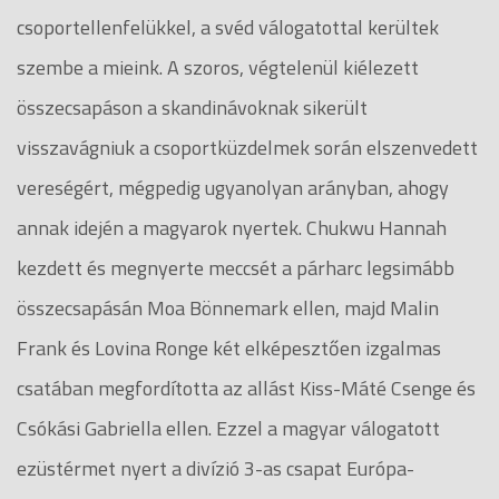
csoportellenfelükkel, a svéd válogatottal kerültek
szembe a mieink. A szoros, végtelenül kiélezett
összecsapáson a skandinávoknak sikerült
visszavágniuk a csoportküzdelmek során elszenvedett
vereségért, mégpedig ugyanolyan arányban, ahogy
annak idején a magyarok nyertek. Chukwu Hannah
kezdett és megnyerte meccsét a párharc legsimább
összecsapásán Moa Bönnemark ellen, majd Malin
Frank és Lovina Ronge két elképesztően izgalmas
csatában megfordította az allást Kiss-Máté Csenge és
Csókási Gabriella ellen. Ezzel a magyar válogatott
ezüstérmet nyert a divízió 3-as csapat Európa-