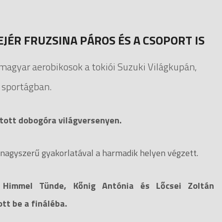
JÉR FRUZSINA PÁROS ÉS A CSOPORT IS
magyar aerobikosok a tokiói Suzuki Világkupán,
 sportágban.
atott dobogóra világversenyen.
d nagyszerű gyakorlatával a harmadik helyen végzett.
, Himmel Tünde, Kőnig Antónia és Lőcsei Zoltán
tt be a fináléba.