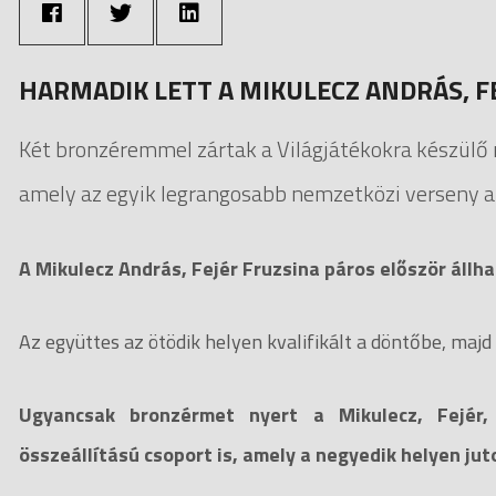
HARMADIK LETT A MIKULECZ ANDRÁS, FE
Két bronzéremmel zártak a Világjátékokra készülő 
amely az egyik legrangosabb nemzetközi verseny a
A Mikulecz András, Fejér Fruzsina páros először állh
Az együttes az ötödik helyen kvalifikált a döntőbe, maj
Ugyancsak bronzérmet nyert a Mikulecz, Fejér
összeállítású csoport is, amely a negyedik helyen juto