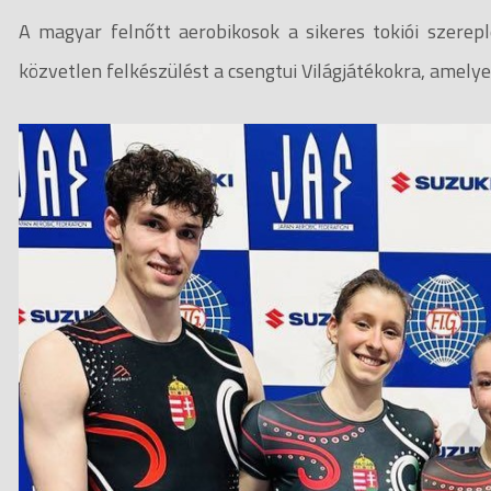
A magyar felnőtt aerobikosok a sikeres tokiói szere
közvetlen felkészülést a csengtui Világjátékokra, amel