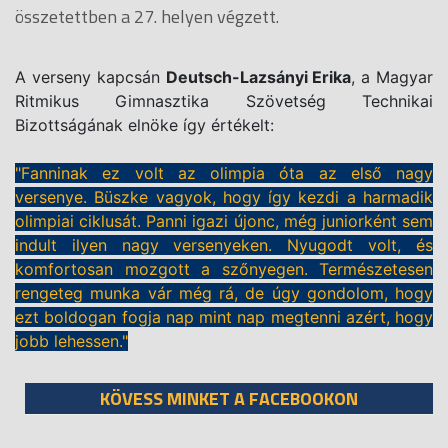
összetettben a 27. helyen végzett.
A verseny kapcsán
Deutsch-Lazsányi Erika
, a Magyar
Ritmikus Gimnasztika Szövetség Technikai
Bizottságának elnöke így értékelt:
"Fanninak ez volt az olimpia óta az első nagy
versenye. Büszke vagyok, hogy így kezdi a harmadik
olimpiai ciklusát. Panni igazi újonc, még juniorként sem
indult ilyen nagy versenyeken. Nyugodt volt, és
komfortosan mozgott a szőnyegen. Természetesen
rengeteg munka vár még rá, de úgy gondolom, hogy
ezt boldogan fogja nap mint nap megtenni azért, hogy
jobb lehessen."
KÖVESS MINKET A FACEBOOKON