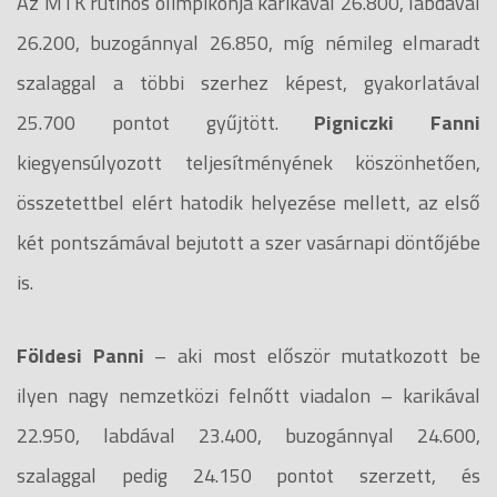
Az MTK rutinos olimpikonja karikával 26.800, labdával
26.200, buzogánnyal 26.850, míg némileg elmaradt
szalaggal a többi szerhez képest, gyakorlatával
25.700 pontot gyűjtött.
Pigniczki Fanni
kiegyensúlyozott teljesítményének köszönhetően,
összetettbel elért hatodik helyezése mellett, az első
két pontszámával bejutott a szer vasárnapi döntőjébe
is.
Földesi Panni
– aki most először mutatkozott be
ilyen nagy nemzetközi felnőtt viadalon – karikával
22.950, labdával 23.400, buzogánnyal 24.600,
szalaggal pedig 24.150 pontot szerzett, és