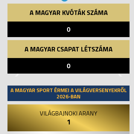
A MAGYAR KVÓTÁK SZÁMA
0
A MAGYAR CSAPAT LÉTSZÁMA
0
Previous
Next
A MAGYAR SPORT ÉRMEI A VILÁGVERSENYEKRŐL
2026-BAN
VILÁGBAJNOKI ARANY
1