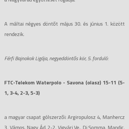
A máltai négyes döntőt május 30. és június 1. között
rendezik.
Férfi Bajnokok Ligája, negyeddöntős kör, 5. forduló:
FTC-Telekom Waterpolo - Savona (olasz) 15-11 (5-
1, 3-4, 2-3, 5-3)
a magyar csapat gólszerzői: Argiropulosz 4, Manhercz
3, Vámos, Nagy Ád. 2-2, Vigvári Ve., Di Somma, Mandic,