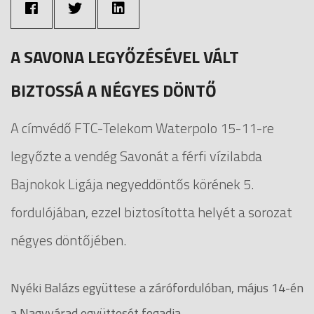
A SAVONA LEGYŐZÉSÉVEL VÁLT
BIZTOSSÁ A NÉGYES DÖNTŐ
A címvédő FTC-Telekom Waterpolo 15-11-re
legyőzte a vendég Savonát a férfi vízilabda
Bajnokok Ligája negyeddöntős körének 5.
fordulójában, ezzel biztosította helyét a sorozat
négyes döntőjében.
Nyéki Balázs együttese a zárófordulóban, május 14-én
a Nagyvárad együttesét fogadja.