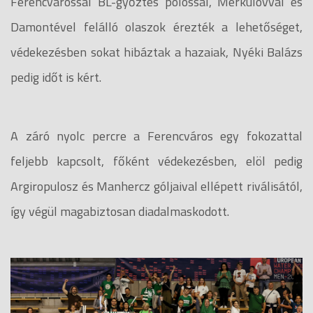
Ferencvárossal BL-győztes pólóssal, Merkulovval és
Damontével felálló olaszok érezték a lehetőséget,
védekezésben sokat hibáztak a hazaiak, Nyéki Balázs
pedig időt is kért.
A záró nyolc percre a Ferencváros egy fokozattal
feljebb kapcsolt, főként védekezésben, elöl pedig
Argiropulosz és Manhercz góljaival ellépett riválisától,
így végül magabiztosan diadalmaskodott.