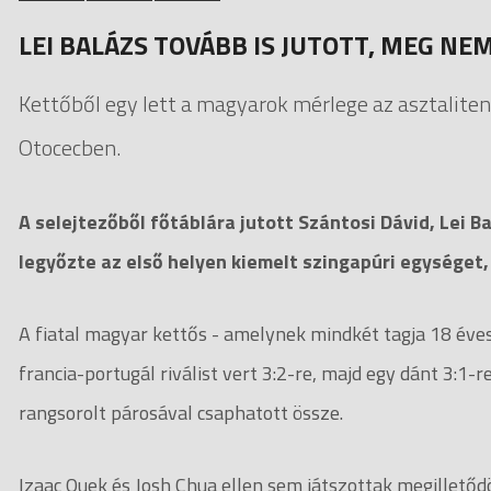
LEI BALÁZS TOVÁBB IS JUTOTT, MEG NEM
Kettőből egy lett a magyarok mérlege az asztalite
Otocecben.
A selejtezőből főtáblára jutott Szántosi Dávid, Lei 
legyőzte az első helyen kiemelt szingapúri egységet
A fiatal magyar kettős - amelynek mindkét tagja 18 éves
francia-portugál riválist vert 3:2-re, majd egy dánt 3:1
rangsorolt párosával csaphatott össze.
Izaac Quek és Josh Chua ellen sem játszottak megilletőd