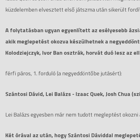
küzdelemben elvesztett első játszma után sikerült fordí
A folytatásban ugyan egyenlített az esélyesebb ázsia
akik meglepetést okozva készülhetnek a negyeddöntő
Kolodziejczyk, Ivor Ban osztrák, horvát duó lesz az el
férfi páros, 1. forduló (a negyeddöntőbe jutásért):
Szántosi Dávid, Lei Balázs - Izaac Quek, Josh Chua (szing
Lei Balázs egyesben már nem tudott megleptést okozni 
Két órával az után, hogy Szántosi Dáviddal meglepet