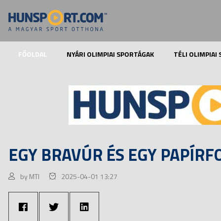
FŐOLDAL
NYÁRI OLIMPIAI SPORTÁGAK
TÉLI OLIMPIAI
EGY BRAVÚR ÉS EGY PAPÍR
by MTI
2025-04-01 13:27