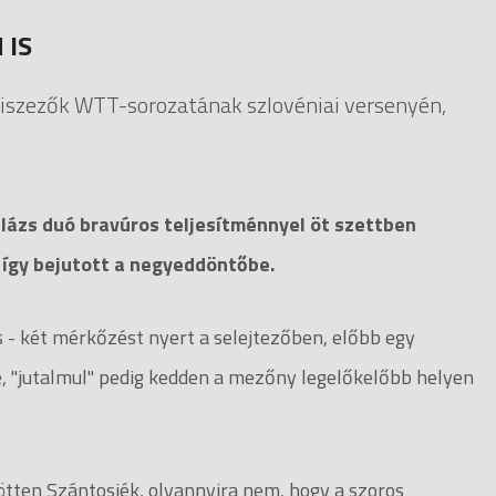
 IS
niszezők WTT-sorozatának szlovéniai versenyén,
Balázs duó bravúros teljesítménnyel öt szettben
, így bejutott a negyeddöntőbe.
 - két mérkőzést nyert a selejtezőben, előbb egy
-re, "jutalmul" pedig kedden a mezőny legelőkelőbb helyen
ötten Szántosiék, olyannyira nem, hogy a szoros