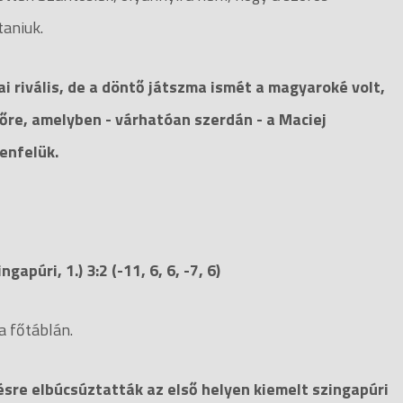
taniuk.
i rivális, de a döntő játszma ismét a magyaroké volt,
re, amelyben - várhatóan szerdán - a Maciej
lenfelük.
apúri, 1.) 3:2 (-11, 6, 6, -7, 6)
a főtáblán.
ésre elbúcsúztatták az első helyen kiemelt szingapúri