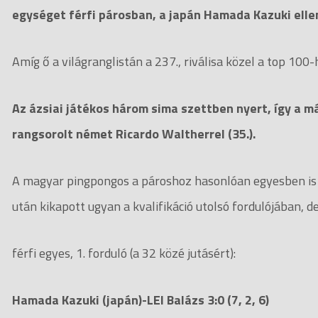
egységet férfi párosban, a japán Hamada Kazuki ellen
Amíg ő a világranglistán a 237., riválisa közel a top 100-
Az ázsiai játékos három sima szettben nyert, így a 
rangsorolt német Ricardo Waltherrel (35.).
A magyar pingpongos a pároshoz hasonlóan egyesben is a
után kikapott ugyan a kvalifikáció utolsó fordulójában,
férfi egyes, 1. forduló (a 32 közé jutásért):
Hamada Kazuki (japán)-LEI Balázs 3:0 (7, 2, 6)