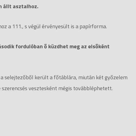
 állt asztalhoz.
hoz a 111., s végül érvényesült is a papírforma.
második fordulóban ő küzdhet meg az elsőként
 selejtezőből került a főtáblára, miután két győzelem
 de szerencsés vesztesként mégis továbbléphetett.