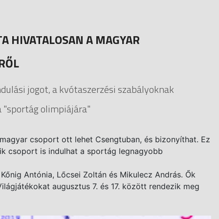
TA HIVATALOSAN A MAGYAR
YRŐL
ndulási jogot, a kvótaszerzési szabályoknak
 "sportág olimpiájára"
 magyar csoport ott lehet Csengtuban, és bizonyíthat. Ez
bik csoport is indulhat a sportág legnagyobb
 Kőnig Antónia, Lőcsei Zoltán és Mikulecz András. Ők
Világjátékokat augusztus 7. és 17. között rendezik meg