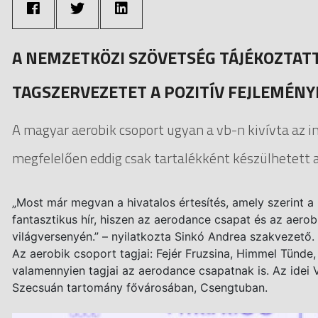
A NEMZETKÖZI SZÖVETSÉG TÁJÉKOZTAT
TAGSZERVEZETET A POZITÍV FEJLEMÉN
A magyar aerobik csoport ugyan a vb-n kivívta az i
megfelelően eddig csak tartalékként készülhetett a
„Most már megvan a hivatalos értesítés, amely szerint a
fantasztikus hír, hiszen az aerodance csapat és az aero
világversenyén.” – nyilatkozta Sinkó Andrea szakvezető.
Az aerobik csoport tagjai: Fejér Fruzsina, Himmel Tünde,
valamennyien tagjai az aerodance csapatnak is. Az idei 
Szecsuán tartomány fővárosában, Csengtuban.