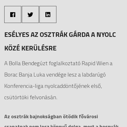
ESÉLYES AZ OSZTRÁK GÁRDA A NYOLC
KÖZÉ KERÜLÉSRE
A Bolla Bendegúzt foglalkoztató Rapid Wien a
Borac Banja Luka vendége lesz a labdarúgó
Konferencia-liga nyolcaddöntőjének első,
csütörtöki felvonásán.
Az osztrák bajnokságban ötödik fővárosi
csapatnak nem lesz könnyű dolga, mert a bosnyák