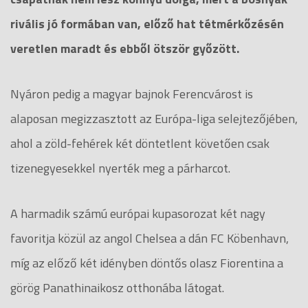
rivális jó formában van, előző hat tétmérkőzésén
veretlen maradt és ebből ötször győzött.
Nyáron pedig a magyar bajnok Ferencvárost is
alaposan megizzasztott az Európa-liga selejtezőjében,
ahol a zöld-fehérek két döntetlent követően csak
tizenegyesekkel nyerték meg a párharcot.
A harmadik számú európai kupasorozat két nagy
favoritja közül az angol Chelsea a dán FC Köbenhavn,
míg az előző két idényben döntős olasz Fiorentina a
görög Panathinaikosz otthonába látogat.