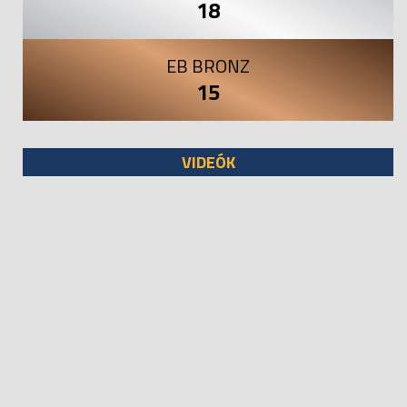
18
EB BRONZ
15
VIDEÓK