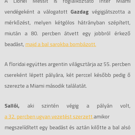
A Lionel Messit is foglalkoztató Inter Miami
vendégeként a válogatott
Gazdag
végigjátszotta a
mérkőzést, melyen kétgólos hátrányban szépített,
miután a 80. percben átvett egy jobbról érkező
beadást,
majd a bal sarokba bombázott.
A floridai együttes argentin világsztárja az 55. percben
csereként lépett pályára, két perccel később pedig ő
szerezte a Miami második találatát.
Sallói,
aki szintén végig a pályán volt,
a 32. percben ugyan vezetést szerzett,
amikor
megszelídített egy beadást és aztán kilőtte a bal alsó