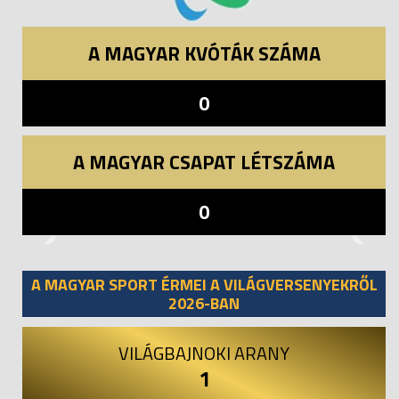
A MAGYAR KVÓTÁK SZÁMA
0
A MAGYAR CSAPAT LÉTSZÁMA
0
Previous
Next
A MAGYAR SPORT ÉRMEI A VILÁGVERSENYEKRŐL
2026-BAN
VILÁGBAJNOKI ARANY
1