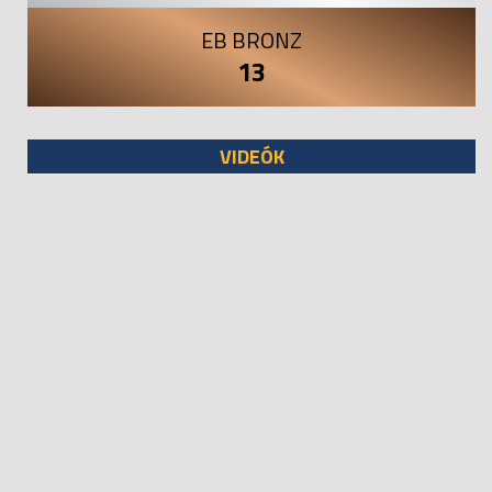
EB BRONZ
13
VIDEÓK