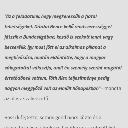
"Az a feladatunk, hogy megkeressük a fiatal
tehetségeket. Dárdai Bence kellő rendszerességgel
játszik a Bundesligában, kezdő is szokott lenni, vagy
becserélik, így most jött el az alkalmas pillanat a
meghívására, miután eldöntötte, hogy a magyar
válogatottat választja, amit én személy szerint magától
értetődőnek vettem. Tóth Alex teljesítménye pedig
nagyon meggyőző volt az elmúlt hónapokban"
- mondta
az olasz szakvezető.
Rossi kifejtette, semmi gond nincs közte és a
válogatottságot sérülésre hivatkozva az elmúlt két