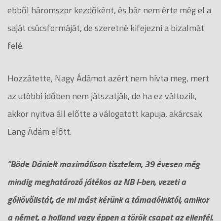
ebből háromszor kezdőként, és bár nem érte még el a
saját csúcsformáját, de szeretné kifejezni a bizalmát
felé.
Hozzátette, Nagy Ádámot azért nem hívta meg, mert
az utóbbi időben nem játszatják, de ha ez változik,
akkor nyitva áll előtte a válogatott kapuja, akárcsak
Lang Ádám előtt.
"Böde Dánielt maximálisan tisztelem, 39 évesen még
mindig meghatározó játékos az NB I-ben, vezeti a
góllövőlistát, de mi mást kérünk a támadóinktól, amikor
a német, a holland vagy éppen a török csapat az ellenfél.