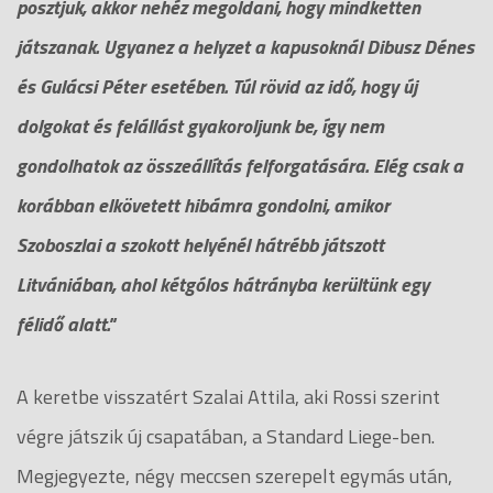
posztjuk, akkor nehéz megoldani, hogy mindketten
játszanak. Ugyanez a helyzet a kapusoknál Dibusz Dénes
és Gulácsi Péter esetében. Túl rövid az idő, hogy új
dolgokat és felállást gyakoroljunk be, így nem
gondolhatok az összeállítás felforgatására. Elég csak a
korábban elkövetett hibámra gondolni, amikor
Szoboszlai a szokott helyénél hátrébb játszott
Litvániában, ahol kétgólos hátrányba kerültünk egy
félidő alatt."
A keretbe visszatért Szalai Attila, aki Rossi szerint
végre játszik új csapatában, a Standard Liege-ben.
Megjegyezte, négy meccsen szerepelt egymás után,