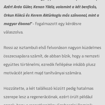
Azért Arda Güler, Kenan Yildiz, valamint a két benficás,
Orkun Kökcü és Kerem Aktürkoglu más színvonal, mint a
magyar élvonal"
- fogalmazott egy kérdésre
válaszolva.
Rossi az isztambuli első felvonáson nagyon küzdelmes
összecsapásra számít, de abban bízik, hogy a nemzeti
együttes történelmi, ezredik fellépése inkább plusz
motivációt jelent majd tanítványai számára.
Hozzátette, a két találkozó között pedig hatalmas
szerepe lesz a regenerációnak, ezért örült például