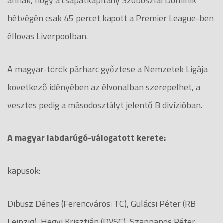
annak, hogy a csapatkapitány Szoboszlai Dominik
hétvégén csak 45 percet kapott a Premier League-ben
éllovas Liverpoolban.
A magyar-török párharc győztese a Nemzetek Ligája
következő idényében az élvonalban szerepelhet, a
vesztes pedig a másodosztályt jelentő B divízióban.
A magyar labdarúgó-válogatott kerete:
kapusok:
Dibusz Dénes (Ferencvárosi TC), Gulácsi Péter (RB
Leipzig), Hegyi Krisztián (DVSC), Szappanos Péter