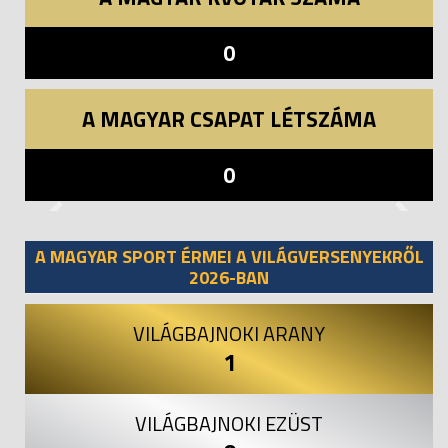
0
A MAGYAR CSAPAT LÉTSZÁMA
0
Previous
Next
A MAGYAR SPORT ÉRMEI A VILÁGVERSENYEKRŐL
2026-BAN
VILÁGBAJNOKI ARANY
1
VILÁGBAJNOKI EZÜST