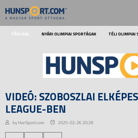
FŐOLDAL
NYÁRI OLIMPIAI SPORTÁGAK
TÉLI OLIMPIAI
VIDEÓ: SZOBOSZLAI ELKÉPES
LEAGUE-BEN
by HunSport.com
2025-02-26 20:28