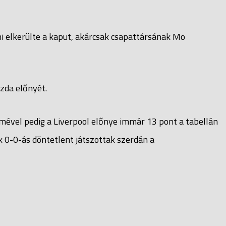
i elkerülte a kaput, akárcsak csapattársának Mo
azda előnyét.
mével pedig a Liverpool előnye immár 13 pont a tabellán
k 0-0-ás döntetlent játszottak szerdán a