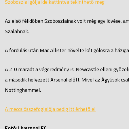
Szoboszlai gólja ide kattintva tekinthető meg
Az első félidőben Szoboszlainak volt még egy lövése, am
Szalahnak.
A fordulás után Mac Allister növelte két gólosra a házig
A 2-0 maradt a végeredmény is. Newcastle elleni győzel
a második helyezett Arsenal előtt. Mivel az Ágyúsok csa
Nottinghammel.
A meccs összefoglalója pedig itt érhető el
Fotó: Liverpool FC