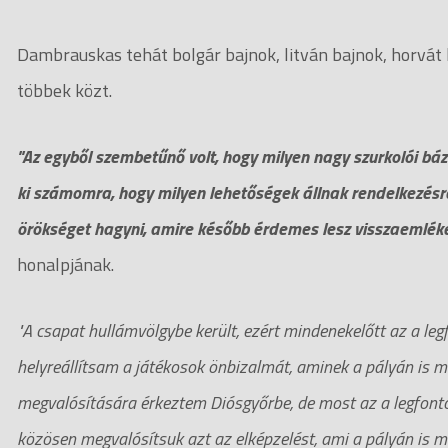
Dambrauskas tehát bolgár bajnok, litván bajnok, horvát 
többek közt.
"Az egyből szembetűnő volt, hogy milyen nagy szurkolói báz
ki számomra, hogy milyen lehetőségek állnak rendelkezés
örökséget hagyni, amire később érdemes lesz visszaemléke
honalpjának.
"A csapat hullámvölgybe került, ezért mindenekelőtt az a legf
helyreállítsam a játékosok önbizalmát, aminek a pályán is 
megvalósítására érkeztem Diósgyőrbe, de most az a legfont
közösen megvalósítsuk azt az elképzelést, ami a pályán is 