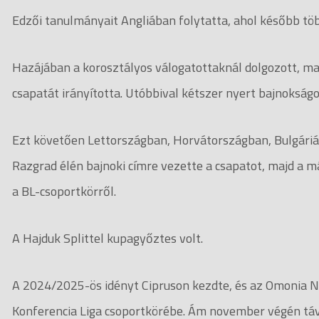
Edzői tanulmányait Angliában folytatta, ahol később tö
Hazájában a korosztályos válogatottaknál dolgozott, maj
csapatát irányította. Utóbbival kétszer nyert bajnokság
Ezt követően Lettországban, Horvátországban, Bulgáriá
Razgrad élén bajnoki címre vezette a csapatot, majd a má
a BL-csoportkörről.
A Hajduk Splittel kupagyőztes volt.
A 2024/2025-ös idényt Cipruson kezdte, és az Omonia Ni
Konferencia Liga csoportkörébe. Ám november végén távo