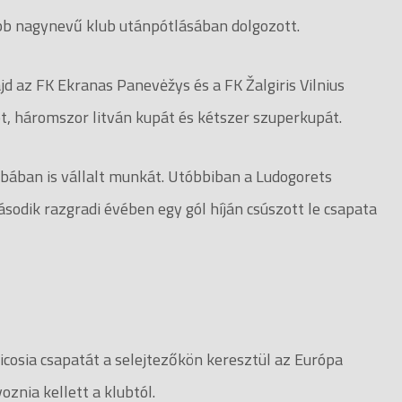
bb nagynevű klub utánpótlásában dolgozott.
d az FK Ekranas Panevėžys és a FK Žalgiris Vilnius
ot, háromszor litván kupát és kétszer szuperkupát.
bában is vállalt munkát. Utóbbiban a Ludogorets
sodik razgradi évében egy gól híján csúszott le csapata
cosia csapatát a selejtezőkön keresztül az Európa
znia kellett a klubtól.