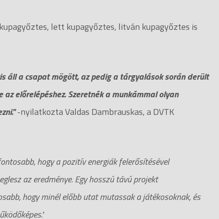
kupagyőztes, lett kupagyőztes, litván kupagyőztes is
is áll a csapat mögött, az pedig a tárgyalások során derült
re az előrelépéshez. Szeretnék a munkámmal olyan
zni."
-nyilatkozta Valdas Dambrauskas, a DVTK
ontosabb, hogy a pozitív energiák felerősítésével
meglesz az eredménye. Egy hosszú távú projekt
osabb, hogy minél előbb utat mutassak a játékosoknak, és
működőképes."