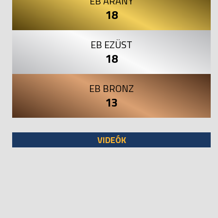
EB ARANY
18
EB EZÜST
18
EB BRONZ
13
VIDEÓK