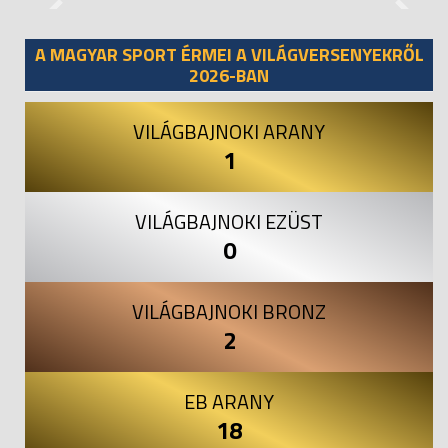
Previous
Next
A MAGYAR SPORT ÉRMEI A VILÁGVERSENYEKRŐL
2026-BAN
VILÁGBAJNOKI ARANY
1
VILÁGBAJNOKI EZÜST
0
VILÁGBAJNOKI BRONZ
2
EB ARANY
18