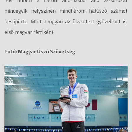
Kós Hubert a három állomásból álló vk-sorozat
mindegyik helyszínén mindhárom hátúszó számot
besöpörte. Mint ahogyan az összetett győzelmet is,
első magyar férfiként.
Fotó: Magyar Úszó Szövetség