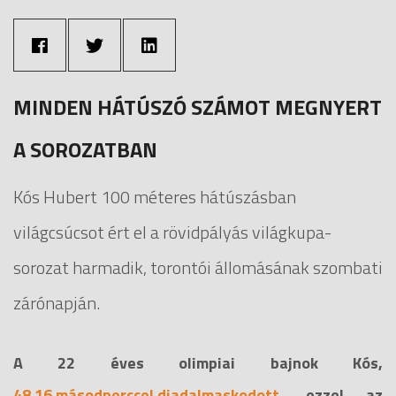
MINDEN HÁTÚSZÓ SZÁMOT MEGNYERT
A SOROZATBAN
Kós Hubert 100 méteres hátúszásban
világcsúcsot ért el a rövidpályás világkupa-
sorozat harmadik, torontói állomásának szombati
zárónapján.
A 22 éves olimpiai bajnok Kós,
48.16 másodperccel diadalmaskodott
, ezzel az