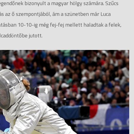
legendőnek bizonyult a magyar hölgy számára. Szűcs
állás az ő szempontjából, ám a szünetben már Luca
tásban 10-10-ig még fej-fej mellett haladtak a felek,
lcaddöntőbe jutott.