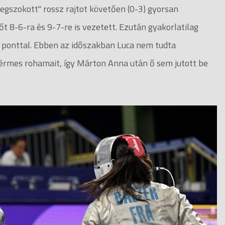
egszokott" rossz rajtot követően (0-3) gyorsan
t 8-6-ra és 9-7-re is vezetett. Ezután gyakorlatilag
a ponttal. Ebben az időszakban Luca nem tudta
stérmes rohamait, így Márton Anna után ő sem jutott be