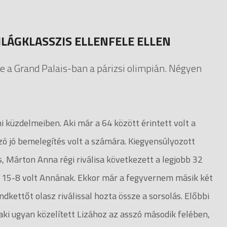
ILÁGKLASSZIS ELLENFELE ELLEN
eme a Grand Palais-ban a párizsi olimpián. Négyen
 küzdelmeiben. Aki már a 64 között érintett volt a
zó jó bemelegítés volt a számára. Kiegyensúlyozott
, Márton Anna régi riválisa következett a legjobb 32
t, 15-8 volt Annának. Ekkor már a fegyvernem másik két
ndkettőt olasz riválissal hozta össze a sorsolás. Előbbi
aki ugyan közelített Lizához az asszó második felében,