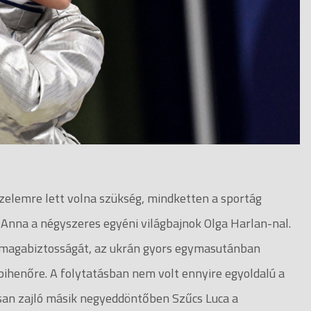
zelemre lett volna szükség, mindketten a sportág
Anna a négyszeres egyéni világbajnok Olga Harlan-nal.
 magabiztosságát, az ukrán gyors egymasutánban
 pihenőre. A folytatásban nem volt ennyire egyoldalú a
san zajló másik negyeddöntőben Szűcs Luca a