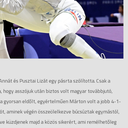
nnát és Pusztai Lizát egy pásrta szólította. Csak a
, hogy asszójuk után biztos volt magyar továbbjutó,
ja gyorsan eldőlt, egyértelműen Márton volt a jobb 4-1-
szót, aminek végén összeölelkezve búcsúztak egymástól,
ve küzdjenek majd a közös sikerért, ami remélhetőleg