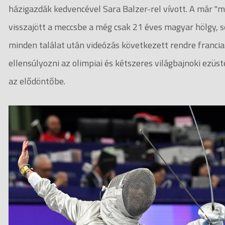
házigazdák kedvencével Sara Balzer-rel vívott. A már "m
visszajött a meccsbe a még csak 21 éves magyar hölgy, ső
minden találat után videózás következett rendre franci
ellensúlyozni az olimpiai és kétszeres világbajnoki ezü
az elődöntőbe.