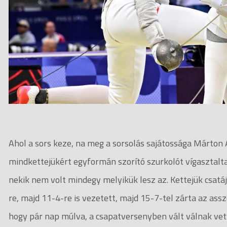
Ahol a sors keze, na meg a sorsolás sajátossága Márton A
mindkettejükért egyformán szorító szurkolót vígasztalta
nekik nem volt mindegy melyikük lesz az. Kettejük csatá
re, majd 11-4-re is vezetett, majd 15-7-tel zárta az as
hogy pár nap múlva, a csapatversenyben vált válnak vet