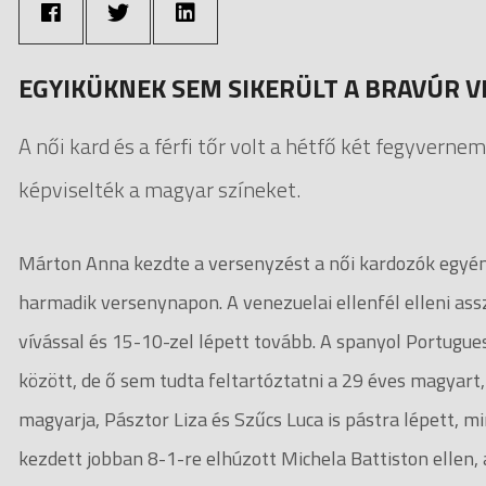
EGYIKÜKNEK SEM SIKERÜLT A BRAVÚR V
A női kard és a férfi tőr volt a hétfő két fegyvern
képviselték a magyar színeket.
Márton Anna kezdte a versenyzést a női kardozók egyéni
harmadik versenynapon. A venezuelai ellenfél elleni ass
vívással és 15-10-zel lépett tovább. A spanyol Portugues
között, de ő sem tudta feltartóztatni a 29 éves magyar
magyarja, Pásztor Liza és Szűcs Luca is pástra lépett, mi
kezdett jobban 8-1-re elhúzott Michela Battiston ellen, 