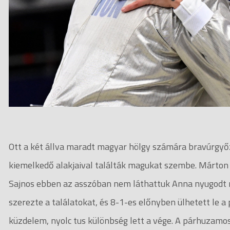
Ott a két állva maradt magyar hölgy számára bravúrgyő
kiemelkedő alakjaival találták magukat szembe. Márton 
Sajnos ebben az asszóban nem láthattuk Anna nyugodt
szerezte a találatokat, és 8-1-es előnyben ülhetett le a
küzdelem, nyolc tus különbség lett a vége. A párhuzamo