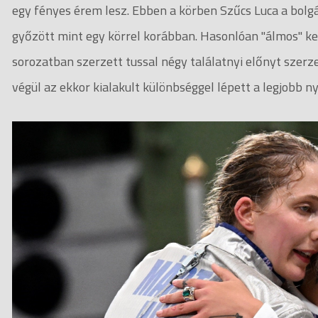
egy fényes érem lesz. Ebben a körben Szűcs Luca a bolgár
győzött mint egy körrel korábban. Hasonlóan "álmos" kez
sorozatban szerzett tussal négy találatnyi előnyt szerze
végül az ekkor kialakult különbséggel lépett a legjobb ny