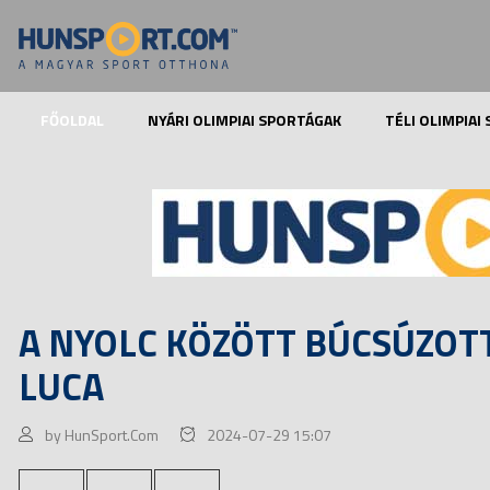
FŐOLDAL
NYÁRI OLIMPIAI SPORTÁGAK
TÉLI OLIMPIAI
A NYOLC KÖZÖTT BÚCSÚZOT
LUCA
by HunSport.Com
2024-07-29 15:07