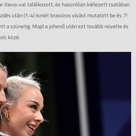
 Ilieva-val találkozott, és hasonlóan kiélezett csatában
dés után (1-4) ismét bravúros vívást mutatott be és 7!
tt a szünetig. Majd a pihenő után ezt tovább növelte és
olc közé.