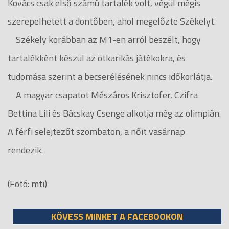
Kovács csak első számú tartalék volt, végül mégis
szerepelhetett a döntőben, ahol megelőzte Székelyt.
Székely korábban az M1-en arról beszélt, hogy
tartalékként készül az ötkarikás játékokra, és
tudomása szerint a becserélésének nincs időkorlátja.
A magyar csapatot Mészáros Krisztofer, Czifra
Bettina Lili és Bácskay Csenge alkotja még az olimpián.
A férfi selejtezőt szombaton, a nőit vasárnap
rendezik.
(Fotó: mti)
KÖVESS MINKET A FACEBOOKON