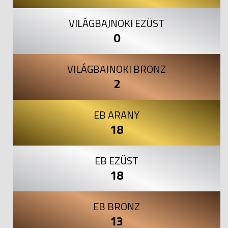
VILÁGBAJNOKI EZÜST
0
VILÁGBAJNOKI BRONZ
2
EB ARANY
18
EB EZÜST
18
EB BRONZ
13