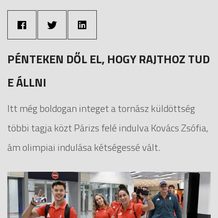
PÉNTEKEN DŐL EL, HOGY RAJTHOZ TUD
E ÁLLNI
Itt még boldogan integet a tornász küldöttség
többi tagja közt Párizs felé indulva Kovács Zsófia,
ám olimpiai indulása kétségessé vált.