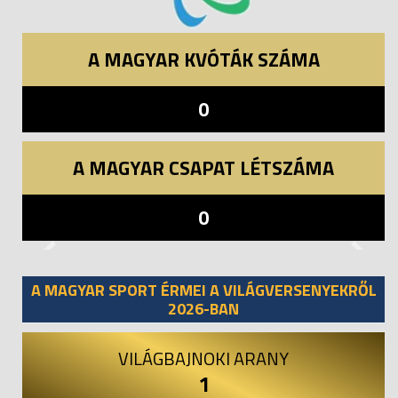
A MAGYAR KVÓTÁK SZÁMA
0
A MAGYAR CSAPAT LÉTSZÁMA
0
Previous
Next
A MAGYAR SPORT ÉRMEI A VILÁGVERSENYEKRŐL
2026-BAN
VILÁGBAJNOKI ARANY
1