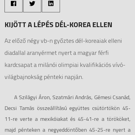
KIJÖTT A LÉPÉS DÉL-KOREA ELLEN
Az előző négy vb-n győztes dél-koreaiak elleni
diadallal aranyérmet nyert a magyar férfi
kardcsapat a milánói olimpiai kvalifikációs vívó-
világbajnokság pénteki napján.
A Szilágyi Áron, Szatmári András, Gémesi Csanád,
Decsi Tamás összeállítású együttes csütörtökön 45-
11-re verte a mexikóiakat és 45-41-re a törököket,
majd pénteken a negyeddöntőben 45-25-re nyert a