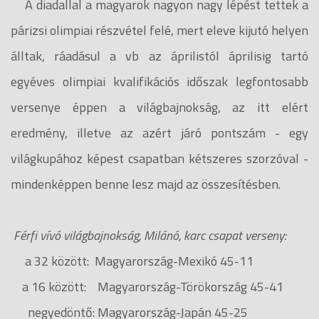
A diadallal a magyarok nagyon nagy lépést tettek a
párizsi olimpiai részvétel felé, mert eleve kijutó helyen
álltak, ráadásul a vb az áprilistól áprilisig tartó
egyéves olimpiai kvalifikációs időszak legfontosabb
versenye éppen a világbajnokság, az itt elért
eredmény, illetve az azért járó pontszám - egy
világkupához képest csapatban kétszeres szorzóval -
mindenképpen benne lesz majd az összesítésben.
Férfi vívó világbajnokság, Milánó, karc csapat verseny:
a 32 között: Magyarország-Mexikó 45-11
a 16 között: Magyarország-Törökország 45-41
negyedöntő: Magyarország-Japán 45-25