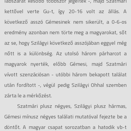
lábszárát később többször jegelték -, majd Szatmári
kettővel verte Gu-t, így 20-16 volt az állás. A
következő asszó Gémesinek nem sikerült, a 0-6-os
eredmény azonban nem törte meg a magyarokat, sőt
az se, hogy Szilágyi következő asszójában eggyel még
nőtt is a különbség. Az utolsó három párharcot a
magyarok nyerték, előbb Gémesi, majd Szatmári
vívott szenzációsan - utóbbi három bekapott találat
után fordított -, végül pedig Szilágyi Ohhal szemben
zárta le a mérkőzést.
Szatmári plusz négyes, Szilágyi plusz hármas,
Gémesi mínusz négyes találati mutatóval fejezte be a
döntőt. A magyar csapat sorozatban a hatodik vb-t