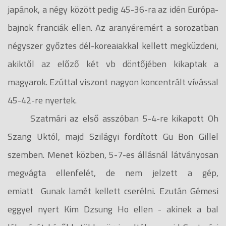
japánok, a négy között pedig 45-36-ra az idén Európa-
bajnok franciák ellen. Az aranyéremért a sorozatban
négyszer győztes dél-koreaiakkal kellett megküzdeni,
akiktől az előző két vb döntőjében kikaptak a
magyarok. Ezúttal viszont nagyon koncentrált vívással
45-42-re nyertek.
Szatmári az első asszóban 5-4-re kikapott Oh
Szang Uktól, majd Szilágyi fordított Gu Bon Gillel
szemben. Menet közben, 5-7-es állásnál látványosan
megvágta ellenfelét, de nem jelzett a gép,
emiatt Gunak lamét kellett cserélni. Ezután Gémesi
eggyel nyert Kim Dzsung Ho ellen - akinek a bal