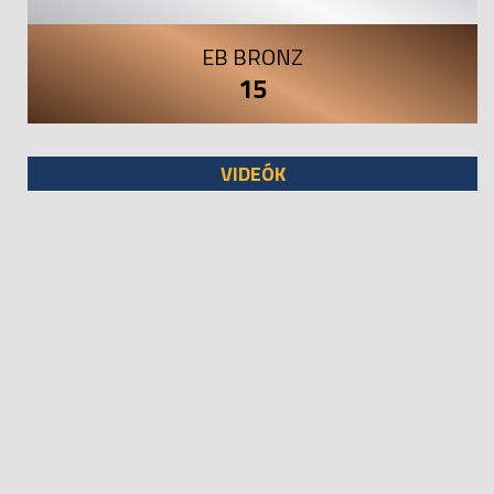
EB BRONZ
15
VIDEÓK