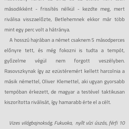
másodikként - frissítés nélkül - kezdte meg, mert
riválisa visszaelőzte, Betlehemnek ekkor már több
mint egy perc volt a hátránya.
A hosszú hajrában a német csaknem 5 másodperces
előnyre tett, és még fokozni is tudta a tempót,
győzelme végül nem forgott veszélyben.
Rasovszkynak így az ezüstéremért kellett harcolnia a
másik némettel, Oliver Klemettel, aki ugyan gyorsabb
tempóban érkezett, de magyar a testével taktikusan
kiszorította riválisát, így hamarabb érte el a célt.
Vizes világbajnokság, Fukuoka, nyílt vízi úszás, férfi 10