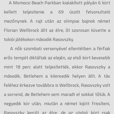
A Momocsi Beach Parkban kialakított pályán 6 kört
kellett teljesítenie a 69 úszót felvonultató
mezőnynek. A rajt után az olimpiai bajnok német
Florian Wellbrock állt az élre, őt szorosan követte a
tokiói játékokon második Rasovszky.
A nők szombati versenyével ellentétben a férfiak
erős tempót diktáltak az elején, az első kört kevesebb
mint 18 perc alatt teljesítették, ekkor Rasovszky a
második, Betlehem a kilencedik helyen állt. A táv
feléhez érkezve továbbra is Wellbrock, Rasovszky volt
a sorrend, de Betlehem sem maradt el sokkal tőlük. A
negyedik kör után, miután a német kijött frissíteni,
Rasovszky került az élre, de az utolsó kört csak