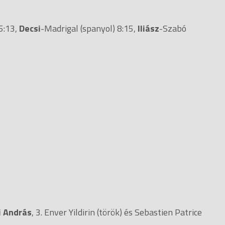
5:13,
Decsi
-Madrigal (spanyol) 8:15,
Iliász
-Szabó
i András
, 3. Enver Yildirin (török) és Sebastien Patrice