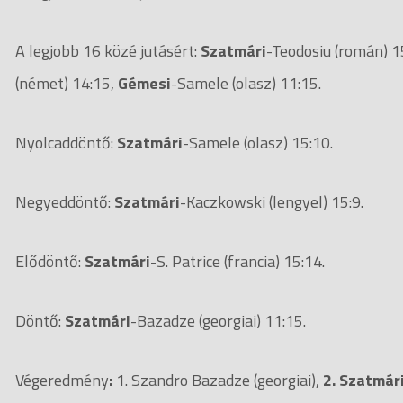
A legjobb 16 közé jutásért:
Szatmári
-Teodosiu (román) 1
(német) 14:15,
Gémesi
-Samele (olasz) 11:15.
Nyolcaddöntő:
Szatmári
-Samele (olasz) 15:10.
Negyeddöntő:
Szatmári
-Kaczkowski (lengyel) 15:9.
Elődöntő:
Szatmári
-S. Patrice (francia) 15:14.
Döntő:
Szatmári
-Bazadze (georgiai) 11:15.
Végeredmény
:
1. Szandro Bazadze (georgiai),
2. Szatmár