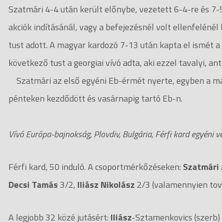
Szatmári 4-4 után került előnybe, vezetett 6-4-re és 7-5
akciók indításánál, vagy a befejezésnél volt ellenfeléné
tust adott. A magyar kardozó 7-13 után kapta el ismét a 
következő tust a georgiai vívó adta, aki ezzel tavalyi, a
Szatmári az első egyéni Eb-érmét nyerte, egyben a mag
pénteken kezdődött és vasárnapig tartó Eb-n.
Vívó Európa-bajnokság, Plovdiv, Bulgária, Férfi kard egyéni 
Férfi kard, 50 induló. A csoportmérkőzéseken:
Szatmári
Decsi Tamás
3/2,
Iliász Nikolász
2/3 (valamennyien tov
A legjobb 32 közé jutásért:
Iliász
-Sztamenkovics (szerb) 