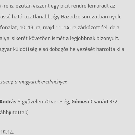
-re is, ezután viszont egy picit rendre lemaradt az
l kissé határozatlanabb, így Bazadze sorozatban nyolc
fonalat, 10-13-ra, majd 11-14-re zárkózott fel, de a
ntalyai sikerét követően ismét a legjobbnak bizonyult.
yar küldöttség első dobogós helyezését harcolta ki a
verseny, a magyarok eredményei:
 András
5 győzelem/0 vereség,
Gémesi Csanád
3/2,
ábbjutottak).
15:14.