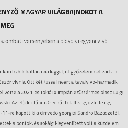
ENYZŐ MAGYAR VILÁGBAJNOKOT A
 MEG
 szombati versenyében a plovdivi egyéni vívó
kardozó hibátlan mérleggel, öt győzelemmel zárta a
lőször vívnia. Ott két tussal nyert a tavaly vb-harmadik
l verte a 2021-es tokiói olimpián ezüstérmes olasz Luigi
wski. Az elődöntőben 0-5-ről felállva győzte le egy
5-11-re kapott ki a címvédő georgiai Sandro Bazadzétől.
ttek a pontok, és sokáig kiegyenlített volt a küzdelem.