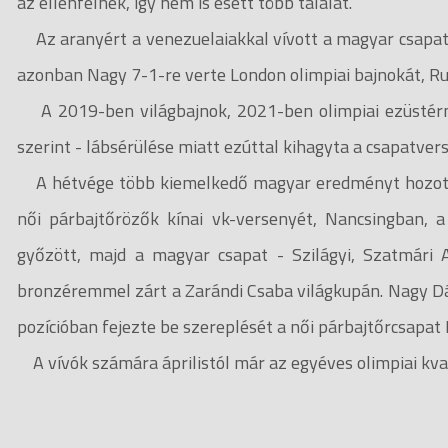
az ellenfélnek, így nem is esett több találat.
Az aranyért a venezuelaiakkal vívott a magyar csapat, 
azonban Nagy 7-1-re verte London olimpiai bajnokát, Ru
A 2019-ben világbajnok, 2021-ben olimpiai ezüstérme
szerint - lábsérülése miatt ezúttal kihagyta a csapatver
A hétvége több kiemelkedő magyar eredményt hozott: a
női párbajtőrözők kínai vk-versenyét, Nancsingban, a
győzött, majd a magyar csapat - Szilágyi, Szatmári 
bronzéremmel zárt a Zarándi Csaba világkupán. Nagy Dá
pozícióban fejezte be szereplését a női párbajtőrcsapat
A vívók számára áprilistól már az egyéves olimpiai kvali