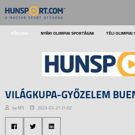
FŐOLDAL
NYÁRI OLIMPIAI SPORTÁGAK
TÉLI OLIMPIAI
VILÁGKUPA-GYŐZELEM BUE
by MTI
2023-03-27 21:02