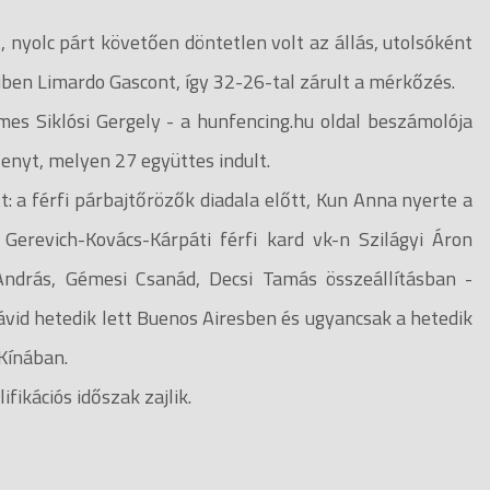
nyolc párt követően döntetlen volt az állás, utolsóként
ben Limardo Gascont, így 32-26-tal zárult a mérkőzés.
s Siklósi Gergely - a hunfencing.hu oldal beszámolója
senyt, melyen 27 együttes indult.
 férfi párbajtőrözők diadala előtt, Kun Anna nyerte a
 Gerevich-Kovács-Kárpáti férfi kard vk-n Szilágyi Áron
András, Gémesi Csanád, Decsi Tamás összeállításban -
vid hetedik lett Buenos Airesben és ugyancsak a hetedik
 Kínában.
fikációs időszak zajlik.