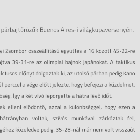
 párbajtőrözők Buenos Aires-i világkupaversenyén.
 Zsombor összeállítású együttes a 16 között 45-22-re
jtva 39-31-re az olimpiai bajnok japánokat. A taktikus
tusos előnyt dolgoztak ki, az utolsó párban pedig Kano
 perccel a vége előtt jelezte, hogy befejezi a küzdelmet,
ég. Így a két vívó lepörgette a hátra lévő időt.
 elleni elődöntő, azzal a különbséggel, hogy ezen a
átrányban voltak, szívós munkával zárkóztak fel,
végéhez közeledve pedig, 35-28-nál már nem volt visszaút