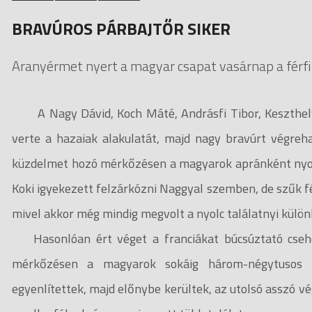
BRAVÚROS PÁRBAJTŐR SIKER
Aranyérmet nyert a magyar csapat vasárnap a férfi
A Nagy Dávid, Koch Máté, Andrásfi Tibor, Keszthelyi
verte a hazaiak alakulatát, majd nagy bravúrt végreha
küzdelmet hozó mérkőzésen a magyarok apránként nyolc
Koki igyekezett felzárkózni Naggyal szemben, de szűk fél
mivel akkor még mindig megvolt a nyolc találatnyi különbs
Hasonlóan ért véget a franciákat búcsúztató csehek
mérkőzésen a magyarok sokáig három-négytusos h
egyenlítettek, majd előnybe kerültek, az utolsó asszó 