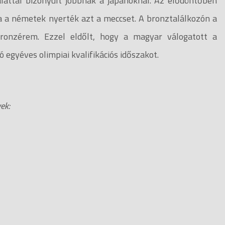
lattal bizonyult jobbnak a japánoknál. Az elődöntőben
-ra a németek nyerték azt a meccset. A bronztalálkozón a
bronzérem. Ezzel eldőlt, hogy a magyar válogatott a
ó egyéves olimpiai kvalifikációs időszakot.
yek: