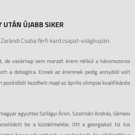
Y UTÁN ÚJABB SIKER
Zarándi Csaba férfi kard csapat-világkupán.
t, de vasárnap sem maradt érem nélkül a háromszoros
atott a dobogóra. Ennek az éremnek pedig annyiból volt
pozícióból kezdheti majd az április olimpiai kvalifikációs
agyar együttes Szilágyi Áron, Szatmári András, Gémesi
csolódott be a küzdelmekbe. Ott a georgiakat tíz tus