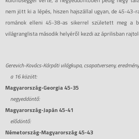
különbséggel verte, a negyeddöntőben pedig négy talá
nem jött ki a lépés, hiszen hajszállal ugyan, de 45-43
románok elleni 45-38-as sikerrel született meg a 
világranglista második helyéről kezdi az áprilisban rajtol
Gerevich-Kovács-Kárpáti világkupa, csapatverseny, eredmén
a 16 között:
Magyarország-Georgia 45-35
negyeddöntő:
Magyarország-Japán 45-41
elődöntő:
Németország-Magyarország 45-43