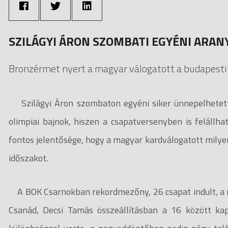
SZILÁGYI ÁRON SZOMBATI EGYÉNI ARAN
Bronzérmet nyert a magyar válogatott a budapesti 
Szilágyi Áron szombaton egyéni siker ünnepelhetet
olimpiai bajnok, hiszen a csapatversenyben is felállh
fontos jelentősége, hogy a magyar kardválogatott milyen 
időszakot.
A BOK Csarnokban rekordmezőny, 26 csapat indult, a m
Csanád, Decsi Tamás összeállításban a 16 között kap