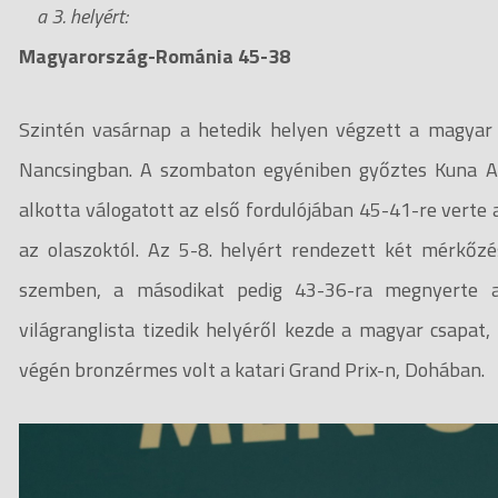
a 3. helyért:
Magyarország-Románia 45-38
Szintén vasárnap a
hetedik helyen végzett a magyar 
Nancsingban. A szombaton egyéniben győztes Kuna An
alkotta válogatott az első fordulójában 45-41-re vert
az olaszoktól. Az 5-8. helyért rendezett két mérkőzé
szemben, a másodikat pedig 43-36-ra megnyerte 
világranglista tizedik helyéről kezde a magyar csapat,
végén bronzérmes volt a katari Grand Prix-n, Dohában.