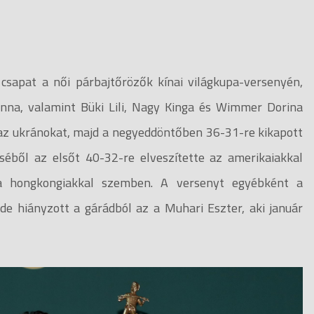
csapat a női párbajtőrözők kínai világkupa-versenyén,
na, valamint Büki Lili, Nagy Kinga és Wimmer Dorina
e az ukránokat, majd a negyeddöntőben 36-31-re kikapott
séből az elsőt 40-32-re elveszítette az amerikaiakkal
a hongkongiakkal szemben. A versenyt egyébként a
 de hiányzott a gárádból az a Muhari Eszter, aki január