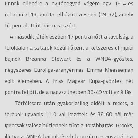
Ennek ellenére a nyitónegyed végére egy 15-4-es
rohammal 13 ponttal elhúzott a Fener (19-32), amely
tíz perc alatt öt hármast szórt.
A második játékrészben 17 pontra nőtt a távolság, a
túloldalon a sztárok közül főként a kétszeres olimpiai
bajnok Breanna Stewart és a WNBA-győztes,
négyszeres Euroliga-aranyérmes Emma Meesseman
volt elemében. A friss Magyar Kupa-győztes hét
pontra feljött, de a nagyszünetben 38-49 volt az állás.
Térfélcsere után gyakorlatilag eldőlt a meccs, a
törökök ugyanis 11-0-val kezdtek, és 38-60-nál már
igencsak valószínűtlennek tűnt a továbbjutás. Brooks,
illetve a WNBA-bajnok és vb-bronzérmes ausztrál Ezi