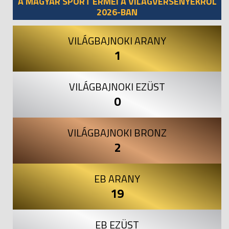
A MAGYAR SPORT ÉRMEI A VILÁGVERSENYEKRŐL
2026-BAN
VILÁGBAJNOKI ARANY
1
VILÁGBAJNOKI EZÜST
0
VILÁGBAJNOKI BRONZ
2
EB ARANY
19
EB EZÜST