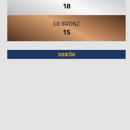
18
EB BRONZ
15
VIDEÓK