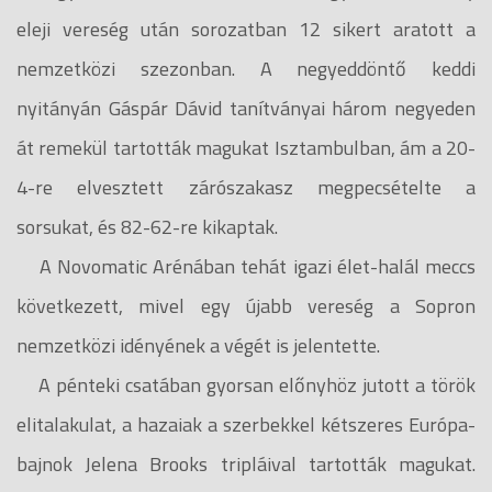
eleji vereség után sorozatban 12 sikert aratott a
nemzetközi szezonban. A negyeddöntő keddi
nyitányán Gáspár Dávid tanítványai három negyeden
át remekül tartották magukat Isztambulban, ám a 20-
4-re elvesztett zárószakasz megpecsételte a
sorsukat, és 82-62-re kikaptak.
A Novomatic Arénában tehát igazi élet-halál meccs
következett, mivel egy újabb vereség a Sopron
nemzetközi idényének a végét is jelentette.
A pénteki csatában gyorsan előnyhöz jutott a török
elitalakulat, a hazaiak a szerbekkel kétszeres Európa-
bajnok Jelena Brooks tripláival tartották magukat.