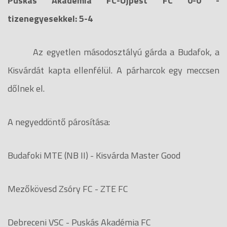
Puskás Akadémia FC-Újpest FC 0-0 -
tizenegyesekkel: 5-4
Az egyetlen másodosztályú gárda a Budafok, a
Kisvárdát kapta ellenfélül. A párharcok egy meccsen
dőlnek el.
A negyeddöntő párosítása:
Budafoki MTE (NB II) - Kisvárda Master Good
Mezőkövesd Zsóry FC - ZTE FC
Debreceni VSC - Puskás Akadémia FC