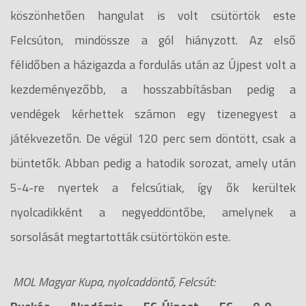
köszönhetően hangulat is volt csütörtök este
Felcsúton, mindössze a gól hiányzott. Az első
félidőben a házigazda a fordulás után az Újpest volt a
kezdeményezőbb, a hosszabbításban pedig a
vendégek kérhettek számon egy tizenegyest a
játékvezetőn. De végül 120 perc sem döntött, csak a
büntetők. Abban pedig a hatodik sorozat, amely után
5-4-re nyertek a felcsútiak, így ők kerültek
nyolcadikként a negyeddöntőbe, amelynek a
sorsolását megtartották csütörtökön este.
MOL Magyar Kupa, nyolcaddöntő, Felcsút: