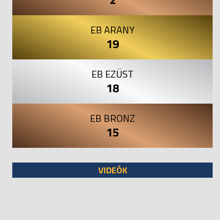
EB ARANY
19
EB EZÜST
18
EB BRONZ
15
VIDEÓK