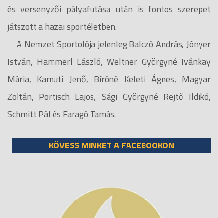
és versenyzői pályafutása után is fontos szerepet
játszott a hazai sportéletben.
A Nemzet Sportolója jelenleg Balczó András, Jónyer
István, Hammerl László, Weltner Györgyné Ivánkay
Mária, Kamuti Jenő, Bíróné Keleti Ágnes, Magyar
Zoltán, Portisch Lajos, Sági Györgyné Rejtő Ildikó,
Schmitt Pál és Faragó Tamás.
KÖVESS MINKET A FACEBOOKON