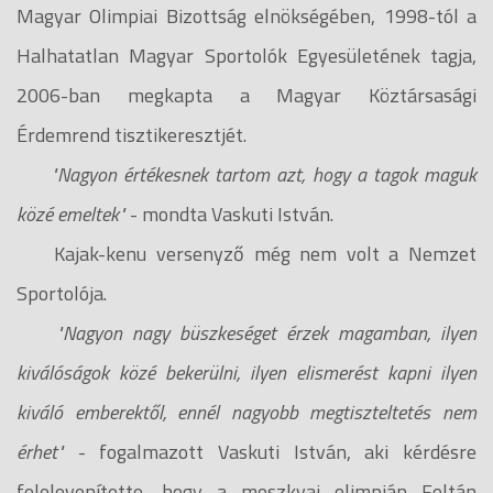
Magyar Olimpiai Bizottság elnökségében, 1998-tól a
Halhatatlan Magyar Sportolók Egyesületének tagja,
2006-ban megkapta a Magyar Köztársasági
Érdemrend tisztikeresztjét.
"Nagyon értékesnek tartom azt, hogy a tagok maguk
közé emeltek"
- mondta Vaskuti István.
Kajak-kenu versenyző még nem volt a Nemzet
Sportolója.
"Nagyon nagy büszkeséget érzek magamban, ilyen
kiválóságok közé bekerülni, ilyen elismerést kapni ilyen
kiváló emberektől, ennél nagyobb megtiszteltetés nem
érhet"
- fogalmazott Vaskuti István, aki kérdésre
felelevenítette, hogy a moszkvai olimpián Foltán