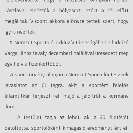
Lászlóval elnézték a bólyasort, ezért a cél előtt
megálltak. Viszont akkora előnyre tettek szert, hogy
így is nyertek.
A Nemzet Sportolói exkluzív társaságában a birkózó
Varga János tavaly decemberi halálával üresedett meg
egy hely a tizenkettőből.
A sporttörvény alapján a Nemzet Sportolói tesznek
javaslatot az új tagra, akit a sportért felelős
államtitkár terjeszt fel, majd a jelöltről a kormány
dönt.
A testület tagja az lehet, aki a 60. életévét
betöltötte, sportolóként kimagasló eredményt ért el,