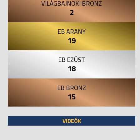
VILÁGBAJNOKI BRONZ
2
EB ARANY
19
EB EZÜST
18
EB BRONZ
15
VIDEÓK