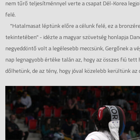
nem tűrő teljesítménnyel verte a csapat Dél-Korea legjob
felé.
"Hatalmasat léptünk előre a célunk felé, ez a bronzérem
tekintetében" - idézte a magyar szövetség honlapja Dan
negyeddöntő volt a legélesebb meccsünk, Gergőnek a végé
nap legnagyobb értéke talán az, hogy az összes fiú tet
dőlhetünk, de az tény, hogy jóval közelebb kerültünk a