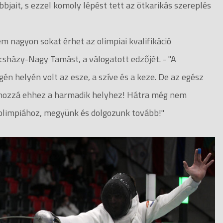
bjait, s ezzel komoly lépést tett az ötkarikás szereplés
 nagyon sokat érhet az olimpiai kvalifikáció
csházy-Nagy Tamást, a válogatott edzőjét. - "A
n helyén volt az esze, a szíve és a keze. De az egész
t hozzá ehhez a harmadik helyhez! Hátra még nem
z olimpiához, megyünk és dolgozunk tovább!"