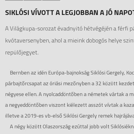
SIKLÓSI VÍVOTT A LEGJOBBAN A JÓ NA
A Világkupa-sorozat évadnyitó hétvégéjén a férfi 
kvótaversenyben, ahol a mieink dobogós helye szint
repülőjegyet.
Bernben az idén Európa-bajnokság Siklósi Gergely, Koch
párbajtőrcsapat az óriási mezőnyben a 32 között kezdet
négyese ellen. A nyolcaddöntőben a németek vártak a mag
a negyeddöntőben viszont kiélezett asszót vívtak a kaza
illetve a 2019-es vb-első Siklósi Gergely remek hajrájáv
A négy között Olaszország ezúttal jobb volt Siklósiékn