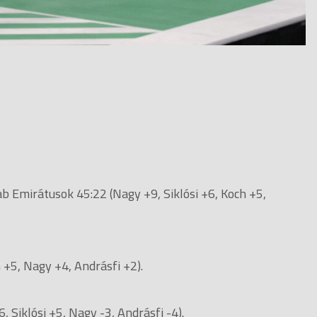
 Emirátusok 45:22 (Nagy +9, Siklósi +6, Koch +5,
5, Nagy +4, Andrásfi +2).
Siklósi +5, Nagy -3, Andrásfi -4).