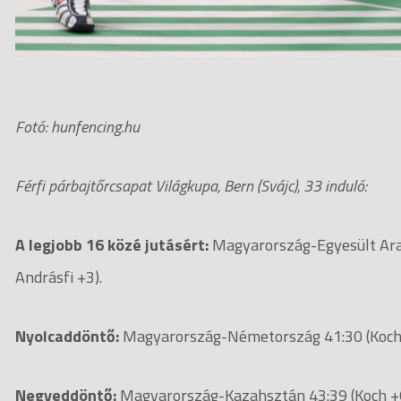
Fotó: hunfencing.hu
Férfi párbajtőrcsapat Világkupa, Bern (Svájc), 33 induló:
A legjobb 16 közé jutásért:
Magyarország-Egyesült Arab
Andrásfi +3).
Nyolcaddöntő:
Magyarország-Németország 41:30 (Koch +
Negyeddöntő:
Magyarország-Kazahsztán 43:39 (Koch +6, 