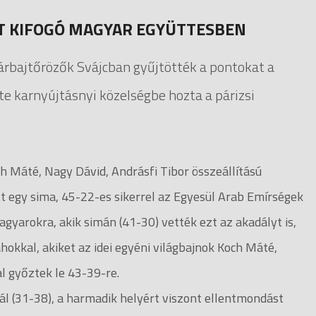
POT KIFOGÓ MAGYAR EGYÜTTESBEN
párbajtőrözők Svájcban gyűjtötték a pontokat a
e karnyújtásnyi közelségbe hozta a párizsi
 Máté, Nagy Dávid, Andrásfi Tibor összeállítású
t egy sima, 45-22-es sikerrel az Egyesül Arab Emírségek
yarokra, akik simán (41-30) vették ezt az akadályt is,
hokkal, akiket az idei egyéni világbajnok Koch Máté,
al győztek le 43-39-re.
ál (31-38), a harmadik helyért viszont ellentmondást